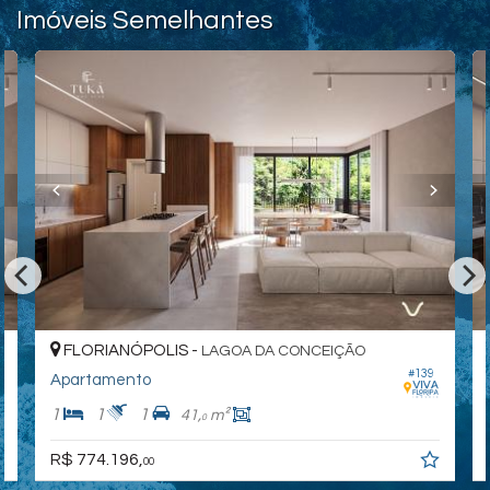
Imóveis Semelhantes
FLORIANÓPOLIS -
LAGOA DA CONCEIÇÃO
#139
Apartamento
1
1
1
41,
m²
0
R$ 774.196,
00