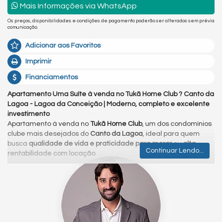
Mais Informações via WhatsApp
Os preços, disponibilidades e condições de pagamento poderão ser alterados sem prévia
comunicação.
Adicionar aos Favoritos
Imprimir
Financiamentos
Apartamento Uma Suíte à venda no Tukã Home Club ? Canto da
Lagoa - Lagoa da Conceição | Moderno, completo e excelente
investimento
Apartamento à venda no
Tukã Home Club
, um dos condomínios
clube mais desejados do
Canto da Lagoa
, ideal para quem
busca
qualidade de vida e praticidade para morar
ou
alta
Continuar Lendo...
rentabilidade com locação
.
O imóvel possui
planta inteligente
, com ótimo aproveitamento
de espaço,
ambiente integrado
, boa entrada de
luz natural
e
acabamento moderno, proporcionando conforto e
funcionalidade no dia a dia.