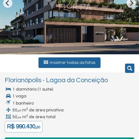
mostrar todas as fotos
Florianópolis
-
Lagoa da Conceição
1 dormitório (1 suíte)
1 vaga
1 banheiro
50,
m² de área privativa
00
50,
m² de área total
00
R$ 990.430,
00