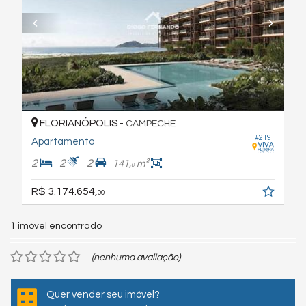
FLORIANÓPOLIS -
CAMPECHE
#219
Apartamento
2
2
2
141,
m²
0
R$ 3.174.654,
00
1
imóvel encontrado
(nenhuma avaliação)
Quer vender seu imóvel?