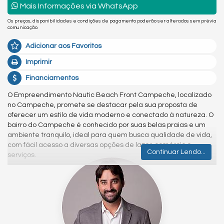
Mais Informações via WhatsApp
Os preços, disponibilidades e condições de pagamento poderão ser alterados sem prévia
comunicação.
Adicionar aos Favoritos
Imprimir
Financiamentos
O Empreendimento Nautic Beach Front Campeche, localizado
no Campeche, promete se destacar pela sua proposta de
oferecer um estilo de vida moderno e conectado à natureza. O
bairro do Campeche é conhecido por suas belas praias e um
ambiente tranquilo, ideal para quem busca qualidade de vida,
com fácil acesso a diversas opções de lazer, comércio e
Continuar Lendo...
serviços.
O condomínio está sendo projetado com foco em conforto e
segurança, oferecendo uma infraestrutura robusta que
garantirá a tranquilidade dos moradores. Os sistemas de
segurança contarão com monitoramento 24 horas, controle de
acesso e áreas comuns bem iluminadas, proporcionando um