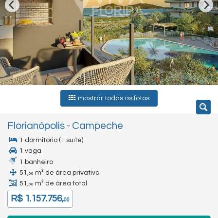
mostrar todas as fotos
Florianópolis
-
Campeche
1 dormitório (1 suíte)
1 vaga
1 banheiro
51,
m² de área privativa
00
51,
m² de área total
00
R$ 1.157.756,
00