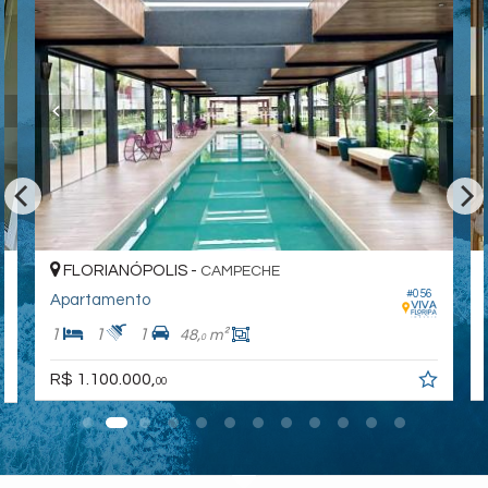
FLORIANÓPOLIS -
CAMPECHE
#056
Apartamento
1
1
1
48,
m²
0
R$ 1.100.000,
00