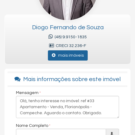
ambiente seguro para todas as idades. As plantas estão sendo
pensadas para maximizar a luz natural e a ventilação, criando
ambientes agradáveis e acolhedores. Além disso, o condomínio
contará com áreas comuns bem equipadas, como piscinas,
espaços de lazer e academias, incentivando a convivência e o
Diogo Fernando de Souza
bem-estar dos moradores.
(48) 9.9150-1835
Uma das grandes vantagens de viver no Nautic será a
CRECI 32.236-F
proximidade com a natureza. O Campeche possui um cenário
natural deslumbrante, com trilhas, reservas e a famosa Praia
mais imóveis
do Campeche, que será perfeita para práticas esportivas e
momentos de relaxamento. A localização também facilitará o
acesso a outras regiões da cidade, tornando o dia a dia mais
Mais informações sobre este imóvel
prático.
O Empreendimento Nautic oferecerá não apenas um lar, mas
Mensagem
uma experiência de vida em um dos bairros mais valorizados e
agradáveis de Florianópolis, combinando segurança, conforto e
uma conexão íntima com a natureza.
Venha tomar um café comigo!
Nome Completo
Atenciosamente,