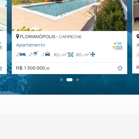
FLORIANÓPOLIS -
CAMPECHE
7
#138
Apartamento
A
2
2
1
93,
m²
80,
m²
0
0
R
R$ 1.500.000,
00