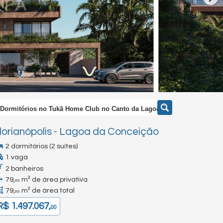
Dormitórios no Tukã Home Club no Canto da Lagoa
lorianópolis
-
Lagoa da Conceição
2 dormitórios (2 suítes)
1 vaga
2 banheiros
79,
m² de área privativa
00
79,
m² de área total
00
R$ 1.497.067,
00