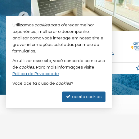
Utilizamos
cookies
para oferecer melhor
experiência, melhorar o desempenho,
FLORIANÓPOLIS -
ÃO
CAMPECHE
analisar como você interage em nosso site e
#257
#26
gravar informações coletadas por meio de
Apartamento
formulários.
2
2
1
93,
m²
80,
m²
0
0
Ao utilizar esse site, você concorda com o uso
de
cookies
. Para mais informações visite
R$ 1.500.000,
00
Política de Privacidade
.
Você aceita o uso de
cookies
?
aceito cookies