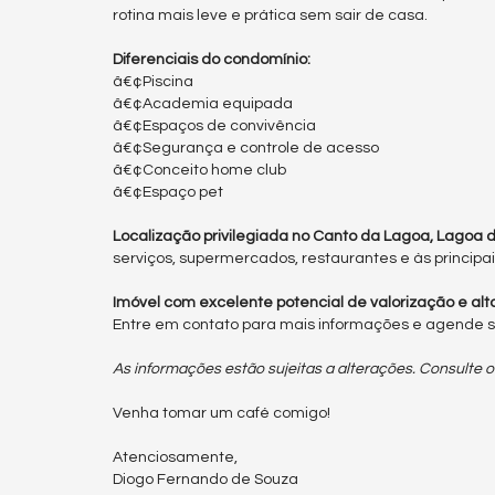
rotina mais leve e prática sem sair de casa.
Diferenciais do condomínio:
â€¢Piscina
â€¢Academia equipada
â€¢Espaços de convivência
â€¢Segurança e controle de acesso
â€¢Conceito home club
â€¢Espaço pet
Localização privilegiada no Canto da Lagoa, Lagoa 
serviços, supermercados, restaurantes e às principai
Imóvel com excelente potencial de valorização e alt
Entre em contato para mais informações e agende su
As informações estão sujeitas a alterações. Consulte o
Venha tomar um café comigo!
Atenciosamente,
Diogo Fernando de Souza