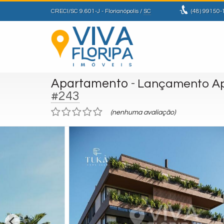
CRECI/SC 9.601-J
- Florianópolis /
SC
(48)
99150-
Apartamento
-
Lançamento Apa
#243
(nenhuma avaliação)