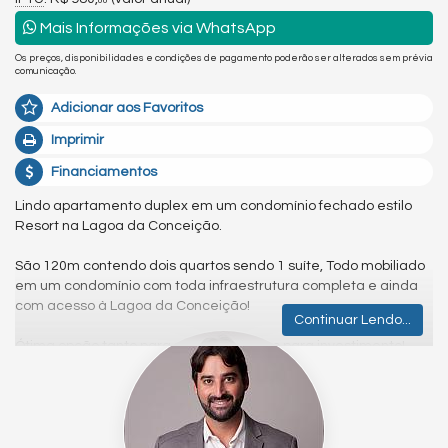
00
Mais Informações via WhatsApp
Os preços, disponibilidades e condições de pagamento poderão ser alterados sem prévia
comunicação.
Adicionar aos Favoritos
Imprimir
Financiamentos
Lindo apartamento duplex em um condomínio fechado estilo
Resort na Lagoa da Conceição.
São 120m contendo dois quartos sendo 1 suíte, Todo mobiliado
em um condomínio com toda infraestrutura completa e ainda
com acesso à Lagoa da Conceição!
Continuar Lendo...
Ótima opção tanto para moradia quanto para investimento!
Agende já sua visita com um de nossos consultores
especializados!
Venha tomar um café comigo!