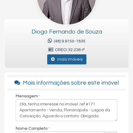
Atenciosamente,
Diogo Fernando de Souza
CRECI-SC 32.236
CNAI 37814 - Perito Avaliador
Diogo Fernando de Souza
Diogo Fernando Imóveis - Aluguel, Compra e Vendas
(48) 9.9150-1835
Viva Floripa Imóveis - Aluguel, Compra e Vendas
CRECI 32.236-F
Férias Floripa Imóveis - Aluguel de Temporada
As informações estão sujeitas a alterações. Consulte o corretor
mais imóveis
responsável.
Mais informações sobre este imóvel
Chave do anúncio: zVqSelu0Nzl0PV2b
Mensagem
Nome Completo