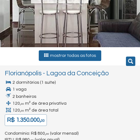
mostrar todas as fotos
Florianópolis
-
Lagoa da Conceição
2 dormitórios (1 suíte)
1 vaga
2 banheiros
120,
m² de área privativa
00
120,
m² de área total
00
R$ 1.350.000,
00
Condomínio: R$ 800,
(valor mensal)
00
IPTU
: R$ 980,
(valor anual)