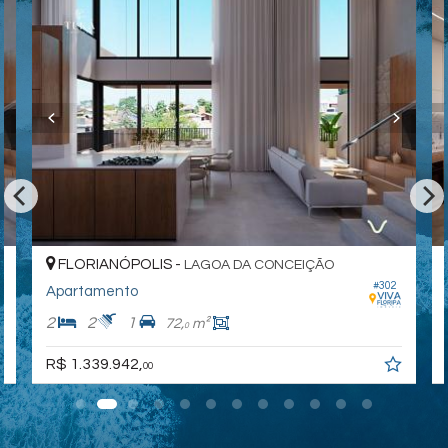
FLORIANÓPOLIS -
LAGOA DA CONCEIÇÃO
#302
Apartamento
2
2
1
72,
m²
0
R$ 1.339.942,
00