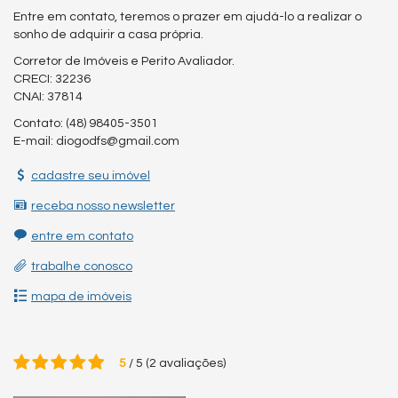
Entre em contato, teremos o prazer em ajudá-lo a realizar o
sonho de adquirir a casa própria.
Corretor de Imóveis e Perito Avaliador.
CRECI: 32236
CNAI: 37814
Contato: (48) 98405-3501
E-mail: diogodfs@gmail.com
cadastre seu imóvel
receba nosso newsletter
entre em contato
trabalhe conosco
mapa de imóveis
5
/
5
(
2
avaliações)