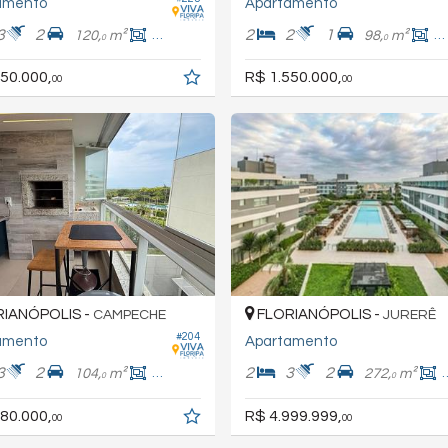
amento
Apartamento
3
2
2
2
1
120,
m²
102,
m²
98,
m²
7
0
0
0
50.000,
R$ 1.550.000,
00
00
IANÓPOLIS -
FLORIANÓPOLIS -
CAMPECHE
JURERÊ
#204
amento
Apartamento
3
2
2
3
2
104,
m²
80,
m²
272,
m²
0
0
0
80.000,
R$ 4.999.999,
00
00