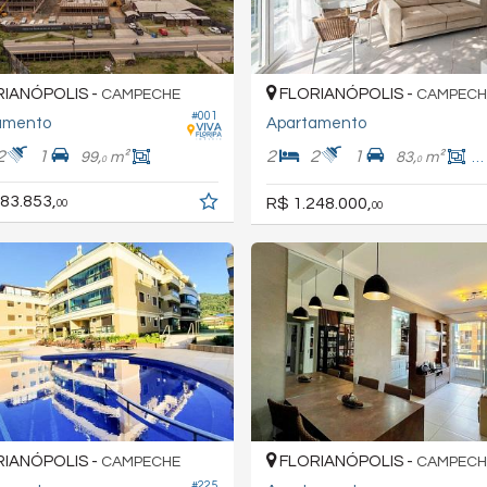
IANÓPOLIS -
FLORIANÓPOLIS -
CAMPECHE
CAMPECH
#001
amento
Apartamento
2
1
2
2
1
99,
m²
83,
m²
6
0
0
83.853,
R$ 1.248.000,
00
00
IANÓPOLIS -
FLORIANÓPOLIS -
CAMPECHE
CAMPECH
#225