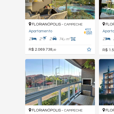
FLORIANÓPOLIS -
FLOR
CAMPECHE
#222
Apartamento
Apart
2
2
2
2
74,
m²
0
R$ 2.069.738,
R$ 1.5
00
FLORIANÓPOLIS -
FLOR
CAMPECHE