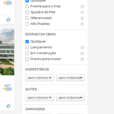
Qualquer
Frente para o mar
1
4,
m²
0
Quadra do Mar
1
Diferenciado
1
Alto Padrão
1
ESTÁGIO DA OBRA
Qualquer
Lançamento
1
Em Construção
1
Pronto para morar
2
DORMITÓRIOS
sem mínimo
sem máximo
#207
SUÍTES
147,
m²
0
sem mínimo
sem máximo
GARAGENS