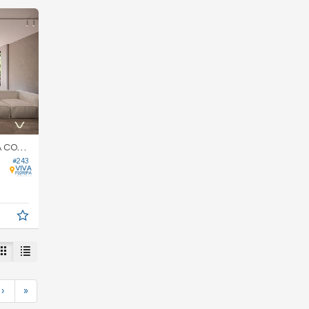
EIÇÃO
#243
›
»