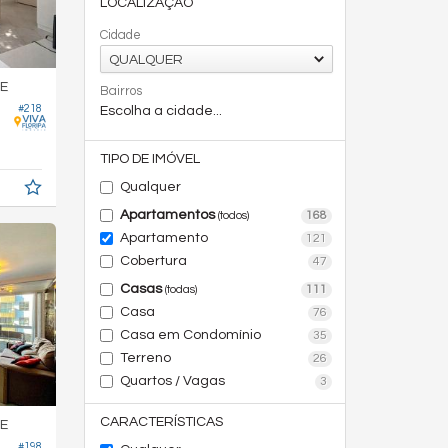
LOCALIZAÇÃO
Cidade
QUALQUER
E
Bairros
#218
Escolha a cidade...
5,
m²
0
TIPO DE IMÓVEL
Qualquer
Apartamentos
168
(todos)
Apartamento
121
Cobertura
47
Casas
111
(todas)
Casa
76
Casa em Condomínio
35
Terreno
26
Quartos / Vagas
3
CARACTERÍSTICAS
E
#198