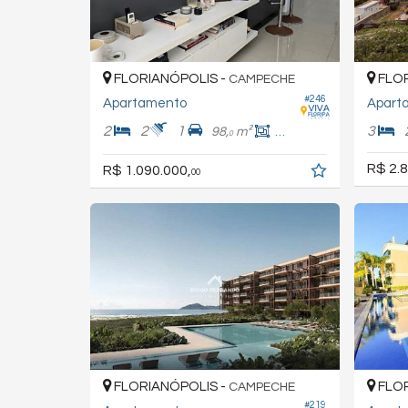
FLORIANÓPOLIS -
FLOR
CAMPECHE
#246
Apartamento
Apart
2
2
1
3
98,
m²
76,
m²
0
0
R$ 2.8
R$ 1.090.000,
00
FLORIANÓPOLIS -
FLOR
CAMPECHE
#219