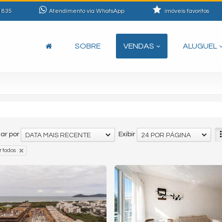
1835
Atendimento via WhatsApp
imóveis favoritos
SOBRE
VENDAS
ALUGUEL
ar por
Exibir
DATA MAIS RECENTE
24 POR PÁGINA
 todos