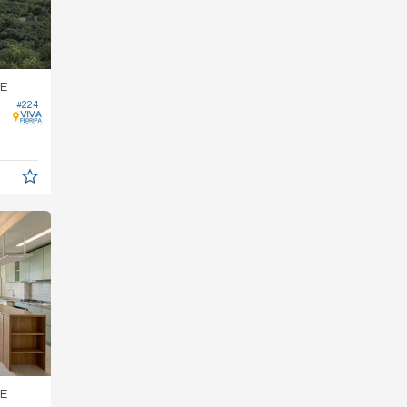
E
#224
E