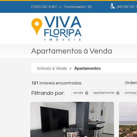
CRECI/SC 9.601-J
- Florianópolis /
SC
(48)
99150-
Apartamentos à Venda
Imóveis à Venda
Apartamentos
Orden
121
imóveis encontrados
Filtrando por:
venda
apartamento
remover