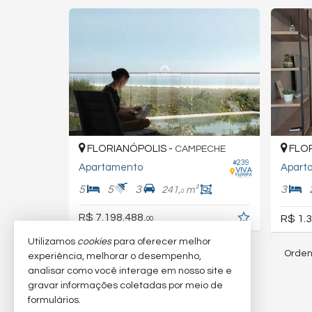
FLORIANÓPOLIS -
FLOR
CAMPECHE
#239
Apartamento
Apart
5
5
3
3
241,
m²
0
R$ 7.198.488,
R$ 1.3
00
Utilizamos
cookies
para oferecer melhor
Orden
121
imóveis encontrados
experiência, melhorar o desempenho,
analisar como você interage em nosso site e
gravar informações coletadas por meio de
(nenhuma avaliação)
formulários.