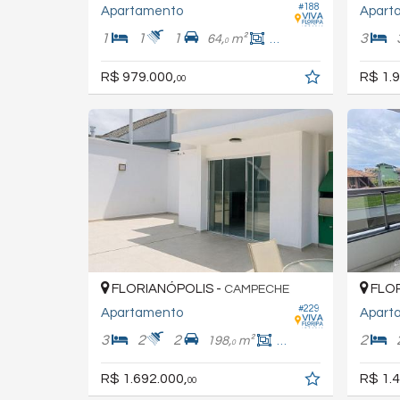
#188
Apartamento
Apart
1
1
1
3
64,
m²
51,
m²
0
0
R$ 979.000,
R$ 1.9
00
FLORIANÓPOLIS -
FLOR
CAMPECHE
#229
Apartamento
Apart
3
2
2
2
198,
m²
157,
m²
0
0
R$ 1.692.000,
R$ 1.4
00