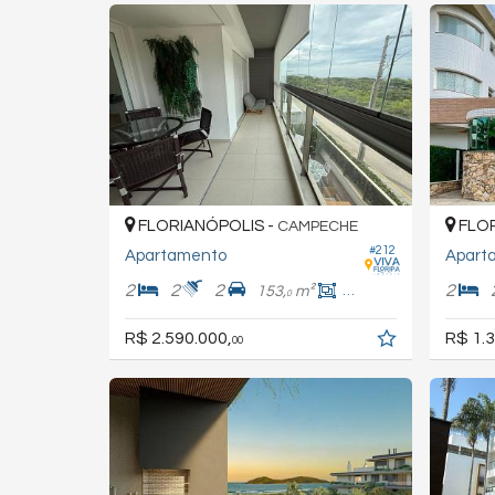
FLORIANÓPOLIS -
FLOR
CAMPECHE
#212
Apartamento
Apart
2
2
2
2
153,
m²
92,
m²
0
0
R$ 2.590.000,
R$ 1.3
00