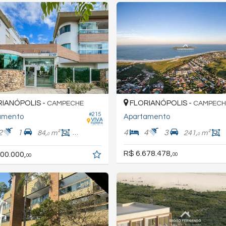
IANÓPOLIS -
FLORIANÓPOLIS -
CAMPECHE
CAMPECH
#215
amento
Apartamento
2
1
4
4
3
84,
m²
71,
m²
241,
m²
0
0
0
R$ 6.678.478,
00.000,
00
00