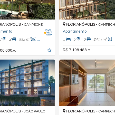
IANÓPOLIS -
FLORIANÓPOLIS -
CAMPECHE
CAMPECH
#223
amento
Apartamento
3
2
5
5
3
99,
m²
86,
m²
241,
m²
0
0
0
R$ 7.198.488,
00.000,
00
00
IANÓPOLIS -
FLORIANÓPOLIS -
JOÃO PAULO
CAMPECH