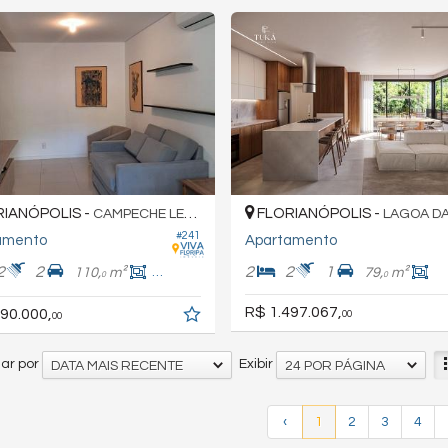
IANÓPOLIS -
FLORIANÓPOLIS -
CAMPECHE LESTE
LAGOA DA CONC
#241
amento
Apartamento
2
2
2
2
1
110,
m²
87,
m²
79,
m²
0
0
0
R$ 1.497.067,
90.000,
00
00
ar por
Exibir
DATA MAIS RECENTE
24 POR PÁGINA
‹
1
2
3
4