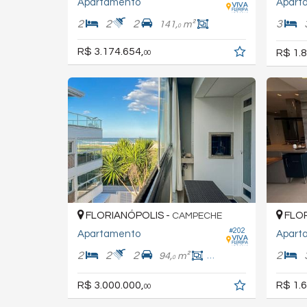
Apartamento
Apart
2
2
2
3
141,
m²
0
R$ 3.174.654,
R$ 1.8
00
FLORIANÓPOLIS -
FLOR
CAMPECHE
#202
Apartamento
Apart
2
2
2
2
94,
m²
70,
m²
0
0
R$ 3.000.000,
R$ 1.6
00