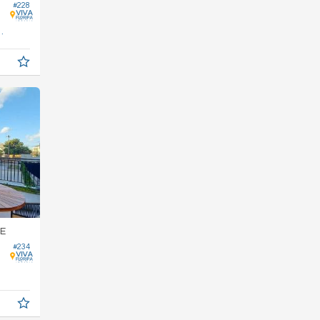
#228
78,
m²
0
E
#234
7,
m²
0