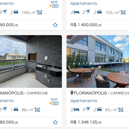
#226
amento
Apartamento
3
2
2
2
2
159,
m²
133,
m²
103,
m²
0
0
0
90.000,
R$ 1.400.000,
00
00
IANÓPOLIS -
FLORIANÓPOLIS -
CAMPECHE
CAMPECH
#230
amento
Apartamento
2
1
2
3
2
88,
m²
72,
m²
95,
m²
7
0
0
0
80.000,
R$ 1.346.135,
00
00