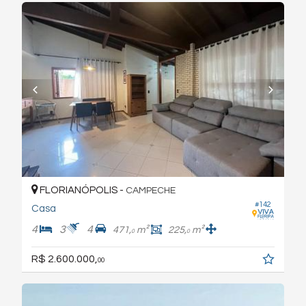
FLORIANÓPOLIS -
CAMPECHE
#142
Casa
4
3
4
471,
m²
225,
m²
0
0
R$ 2.600.000,
00