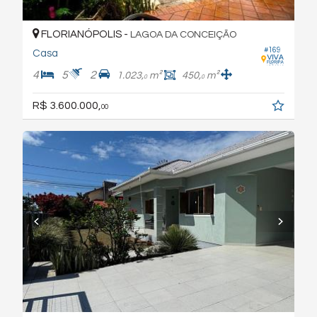
FLORIANÓPOLIS -
LAGOA DA CONCEIÇÃO
#169
Casa
4
5
2
1.023,
m²
450,
m²
0
0
R$ 3.600.000,
00