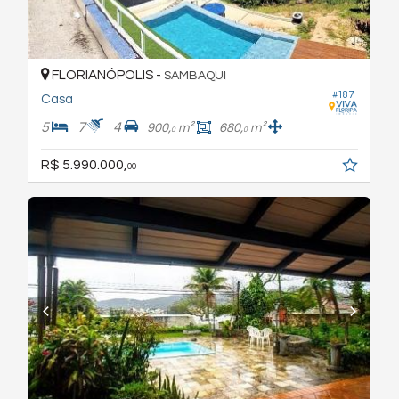
FLORIANÓPOLIS -
SAMBAQUI
#187
Casa
5
7
4
900,
m²
680,
m²
0
0
R$ 5.990.000,
00