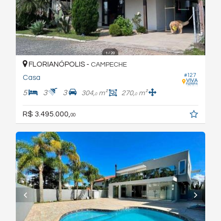
FLORIANÓPOLIS -
CAMPECHE
#127
Casa
5
3
3
304,
m²
270,
m²
0
0
R$ 3.495.000,
00