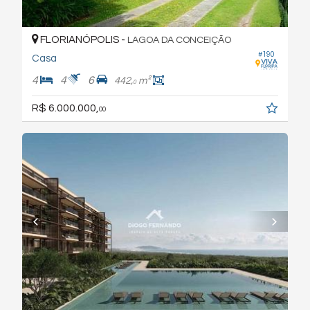
FLORIANÓPOLIS -
LAGOA DA CONCEIÇÃO
#190
Casa
4
4
6
442,
m²
0
R$ 6.000.000,
00