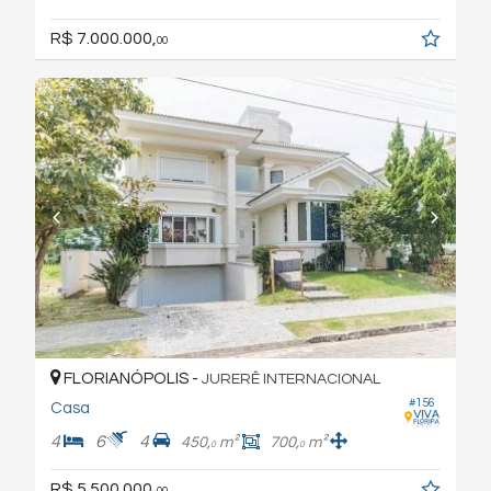
R$ 7.000.000,
00
FLORIANÓPOLIS -
JURERÊ INTERNACIONAL
#156
Casa
4
6
4
450,
m²
700,
m²
0
0
R$ 5.500.000,