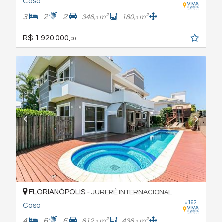
Casa
3
2
2
346,
m²
180,
m²
0
0
R$ 1.920.000,
00
FLORIANÓPOLIS -
JURERÊ INTERNACIONAL
#162
Casa
4
6
6
612,
m²
436,
m²
0
0