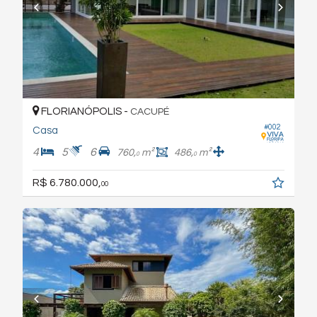
FLORIANÓPOLIS -
CACUPÉ
#002
Casa
4
5
6
760,
m²
486,
m²
0
0
R$ 6.780.000,
00