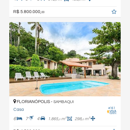
R$ 5.800.000,
00
FLORIANÓPOLIS -
SAMBAQUI
#161
Casa
6
7
4
1.865,
m²
298,
m²
0
0