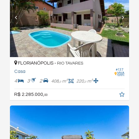
FLORIANÓPOLIS -
RIO TAVARES
#137
Casa
4
3
2
408,
m²
220,
m²
0
0
R$ 2.285.000,
00