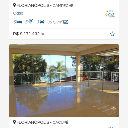
FLORIANÓPOLIS -
CAMPECHE
#191
Casa
5
5
3
361,
m²
0
R$ 9.171.432,
00
FLORIANÓPOLIS -
CACUPÉ