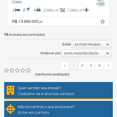
#201
Casa
3
6
4
2.000,
m²
1.000,
m²
0
0
R$ 13.990.000,
00
74
imóveis encontrados
Exibir
24 POR PÁGINA
Ordenar por
DATA MAIS RECENTE
‹
1
2
3
4
›
(nenhuma avaliação)
Quer vender seu imóvel?
Cadastre-se e anuncie conosco
Não encontrou o que procurava?
Entre em contato