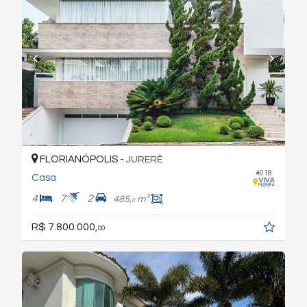
FLORIANÓPOLIS -
JURERÊ
#018
Casa
4
7
2
485,
m²
0
R$ 7.800.000,
00