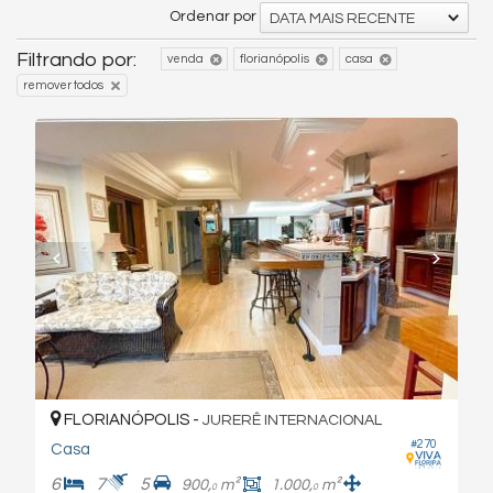
Ordenar por
DATA MAIS RECENTE
Filtrando por:
venda
florianópolis
casa
remover todos
FLORIANÓPOLIS -
JURERÊ INTERNACIONAL
#270
Casa
6
7
5
900,
m²
1.000,
m²
0
0