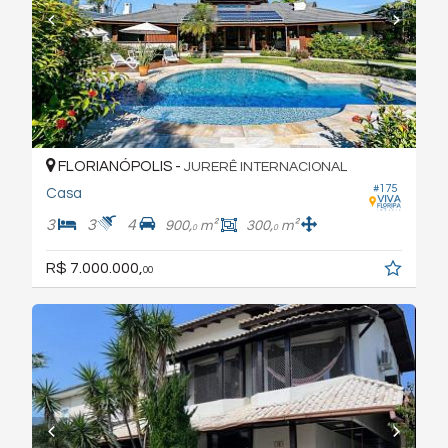
FLORIANÓPOLIS -
JURERÊ INTERNACIONAL
#175
Casa
3
3
4
900,
m²
300,
m²
0
0
R$ 7.000.000,
00