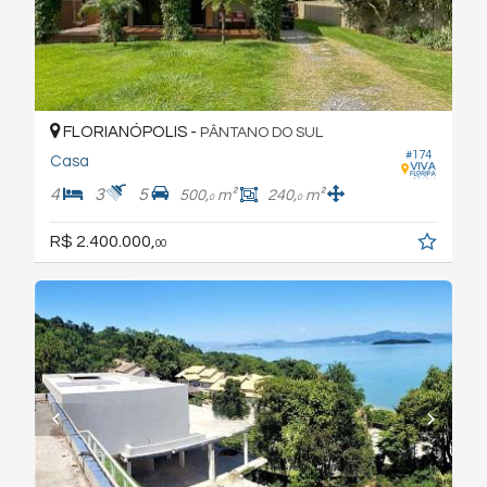
FLORIANÓPOLIS -
PÂNTANO DO SUL
#174
Casa
4
3
5
500,
m²
240,
m²
0
0
R$ 2.400.000,
00