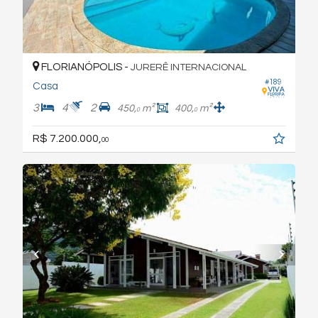
FLORIANÓPOLIS -
JURERÊ INTERNACIONAL
#189
Casa
3
4
2
450,
m²
400,
m²
0
0
R$ 7.200.000,
00