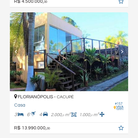
R$ 4.500.000,
00
FLORIANÓPOLIS -
CACUPÉ
#157
Casa
3
6
4
2.000,
m²
1.000,
m²
0
0
R$ 13.990.000,
00