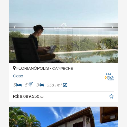
FLORIANÓPOLIS -
CAMPECHE
#141
Casa
5
5
3
358,
m²
0
R$ 9.099.550,
00