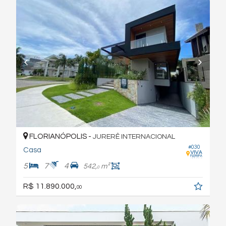
FLORIANÓPOLIS -
JURERÊ INTERNACIONAL
#030
Casa
5
7
4
542,
m²
0
R$ 11.890.000,
00