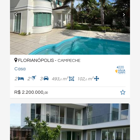
FLORIANÓPOLIS -
CAMPECHE
#220
Casa
2
2
3
493,
m²
102,
m²
0
0
R$ 2.200.000,
00