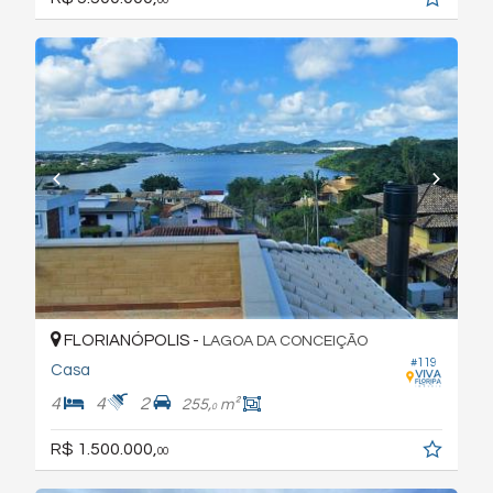
00
FLORIANÓPOLIS -
LAGOA DA CONCEIÇÃO
#119
Casa
4
4
2
255,
m²
0
R$ 1.500.000,
00