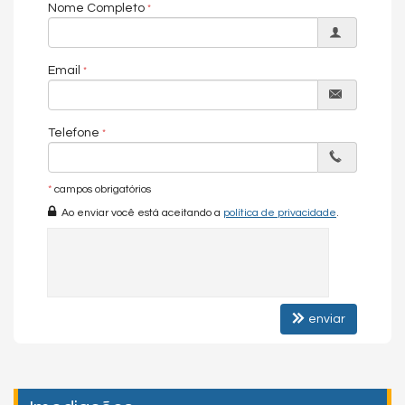
Nome Completo
pessoas.
As informações estão sujeitas a alterações. Consulte o corretor
responsável.
Email
Telefone
Chave do anúncio: 6kx2fKM1haVjHdpt
*
campos obrigatórios
Ao enviar você está aceitando a
política de privacidade
.
enviar