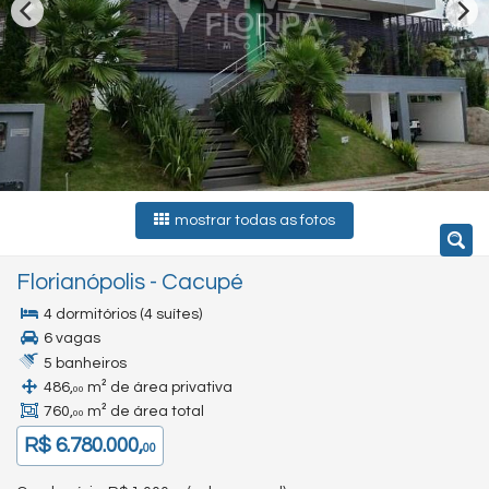
mostrar todas as fotos
Florianópolis
-
Cacupé
4 dormitórios (4 suítes)
6 vagas
5 banheiros
486,
m² de área privativa
00
760,
m² de área total
00
R$ 6.780.000,
00