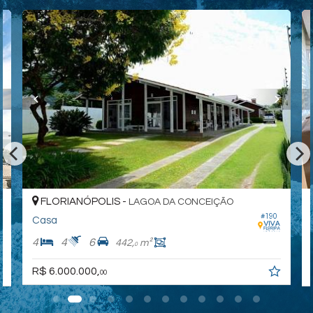
FLORIANÓPOLIS -
LAGOA DA CONCEIÇÃO
#190
Casa
4
4
6
442,
m²
0
R$ 6.000.000,
00