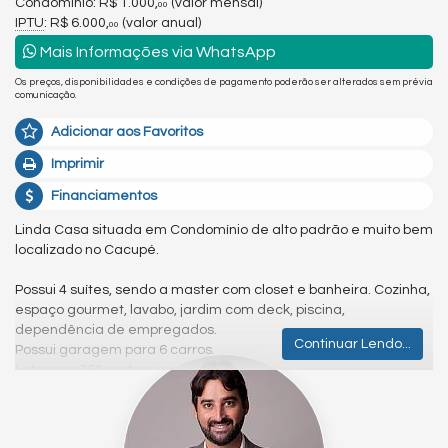
Condomínio: R$ 1.000,
(valor mensal)
00
IPTU
: R$ 6.000,
(valor anual)
00
Mais Informações via WhatsApp
Os preços, disponibilidades e condições de pagamento poderão ser alterados sem prévia
comunicação.
Adicionar aos Favoritos
Imprimir
Financiamentos
Linda Casa situada em Condomínio de alto padrão e muito bem
localizado no Cacupé.
Possui 4 suítes, sendo a master com closet e banheira. Cozinha,
espaço gourmet, lavabo, jardim com deck, piscina,
dependência de empregados.
Continuar Lendo...
Possui garagem para 6 carros.
Lote com 760 metros quadrados.
Piso porcelanato Portinari, louças Roca, Laufen e Deca, metais
hansgrohe e docol, esquadrias em PVC com tela LOHN, rebaixo