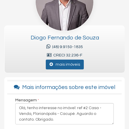
em gesso, madeira nobre Itaúba.
Sistema de irrigação do jardim, sistema de aquecimento solar,
sistema de segurança(alarme, interfone e CFTV)
Projeto arquitetônico Roberto Rita (Mantovani e Rita Arquiteta)
Condomínio em uma das melhores localizações, frente mar,
Diogo Fernando de Souza
restaurantes, arborizado. Ótima infraestrutura.
(48) 9.9150-1835
Situa-se muito próximo ao acesso da SC 401, Square SC Open
CRECI 32.236-F
Shopping, Mercadoteca, Acate e Floripa Shopping.
mais imóveis
Venha tomar um café comigo!
Atenciosamente, Diogo Fernando de Souza
Mais informações sobre este imóvel
CRECI-SC 32.236
CNAI 37814 - Perito Avaliador
Mensagem
www.diogofernando.com.br - Compra e Vendas
www.feriasfloripa.com.br - Aluguel de Temporada
Ser corretor de imóveis é nunca ter que trabalhar um dia
sequer na vida, nossa missão é entender para ajudar as