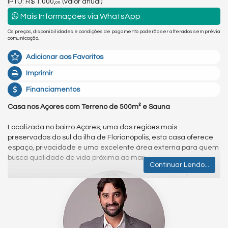
IPTU
: R$ 1.000,
(valor anual)
00
Mais Informações via WhatsApp
Os preços, disponibilidades e condições de pagamento poderão ser alterados sem prévia
comunicação.
Adicionar aos Favoritos
Imprimir
Financiamentos
Casa nos Açores com Terreno de 500m² e Sauna
Localizada no bairro Açores, uma das regiões mais
preservadas do sul da ilha de Florianópolis, esta casa oferece
espaço, privacidade e uma excelente área externa para quem
busca qualidade de vida próxima ao mar.
Continuar Lendo...
Construída em um terreno totalmente plano de 500m², a
propriedade possui amplo pátio, proporcionando inúmeras
possibilidades de aproveitamento. O espaço permite a
implantação de piscina, área gourmet, jardim, espaço para
pets ou ambientes de convivência para toda a família.