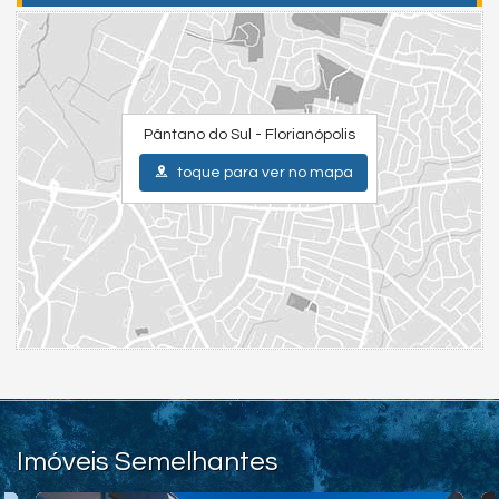
Venha tomar um café comigo!
Atenciosamente,
Diogo Fernando de Souza
CRECI-SC 32.236
Pântano do Sul - Florianópolis
CNAI 37814 - Perito Avaliador
toque para ver no mapa
Diogo Fernando Imóveis - Aluguel, Compra e Vendas
Viva Floripa Imóveis - Aluguel, Compra e Vendas
Férias Floripa Imóveis - Aluguel de Temporada
As informações estão sujeitas a alterações. Consulte o corretor
responsável.
Chave do anúncio: QTFxnBXWKmSxlsPl
Imóveis Semelhantes