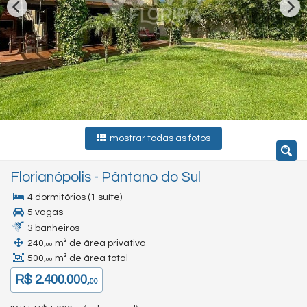
mostrar todas as fotos
Florianópolis
-
Pântano do Sul
4 dormitórios (1 suíte)
5 vagas
3 banheiros
240,
m² de área privativa
00
500,
m² de área total
00
R$ 2.400.000,
00