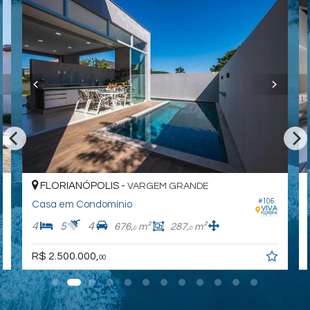
FLORIANÓPOLIS -
VARGEM GRANDE
#106
Casa em Condomínio
4
5
4
676,
m²
287,
m²
0
0
R$ 2.500.000,
00