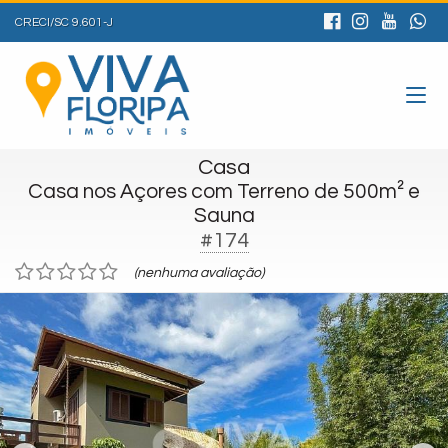
CRECI/SC 9.601-J
Casa
Casa nos Açores com Terreno de 500m² e
Sauna
#174
(nenhuma avaliação)