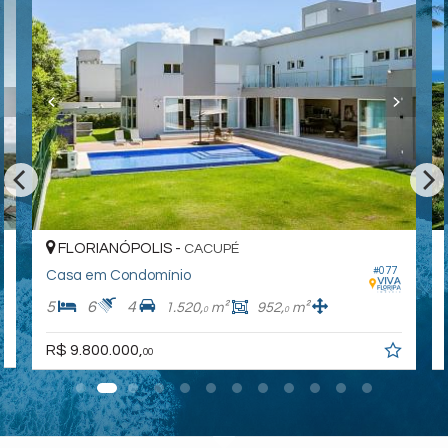
FLORIANÓPOLIS -
CACUPÉ
#077
Casa em Condomínio
5
6
4
1.520,
m²
952,
m²
0
0
R$ 9.800.000,
00