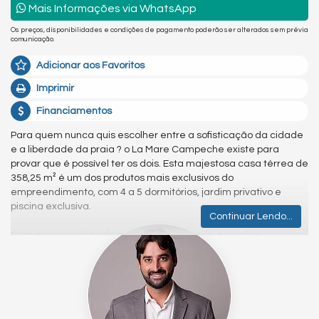
Mais Informações via WhatsApp
Os preços, disponibilidades e condições de pagamento poderão ser alterados sem prévia
comunicação.
Adicionar aos Favoritos
Imprimir
Financiamentos
Para quem nunca quis escolher entre a sofisticação da cidade
e a liberdade da praia ? o La Mare Campeche existe para
provar que é possível ter os dois. Esta majestosa casa térrea de
358,25 m² é um dos produtos mais exclusivos do
empreendimento, com 4 a 5 dormitórios, jardim privativo e
piscina exclusiva.
Continuar Lendo...
Com exoesqueleto de madeira na fachada, sacadas
integradas com floreiras e amplas aberturas que trazem o mar
para dentro de casa, o projeto é uma obra de arte assinada
pelo Studio Guilherme Torres ? que concebeu o La Mare como
um edifício com alma própria, onde arquitetura e natureza
coexistem em harmonia.