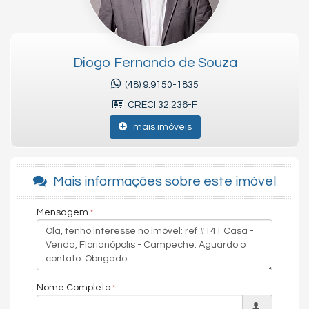
O terreno do La Mare é irreplicável: 12.000 m², 202 metros de
frente para o mar, em frente a uma área de proteção
ambiental permanente. Nenhum outro empreendimento
poderá ser construído entre você e o oceano.
Diogo Fernando de Souza
A infraestrutura de lazer é completa: piscina externa aquecida,
(48) 9.9150-1835
piscina térmica indoor, academia Technogym, yoga, spa,
CRECI 32.236-F
coworking, kids club, games, espaço gourmet, salão de festas e
playground.
mais imóveis
Lançamento: fevereiro de 2026. Obras previstas para entrega
em maio de 2030.
Mais informações sobre este imóvel
CFL: a construtora que transformou o padrão do mercado
imobiliário de Florianópolis.
Mensagem
Venha tomar um café comigo!
Atenciosamente,
Diogo Fernando de Souza
Nome Completo
CRECI-SC 32.236
CNAI 37814 - Perito Avaliador