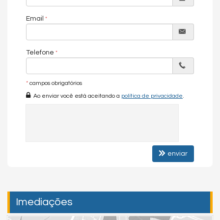
Email
Chave do anúncio: LU0IHhtq640T3lvk
Telefone
*
campos obrigatórios
Ao enviar você está aceitando a
política de privacidade
.
enviar
Imediações