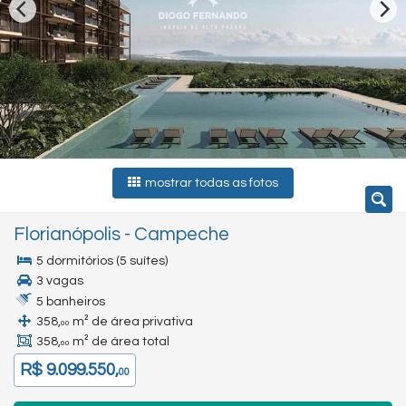
mostrar todas as fotos
Florianópolis
-
Campeche
5 dormitórios (5 suítes)
3 vagas
5 banheiros
358,
m² de área privativa
00
358,
m² de área total
00
R$ 9.099.550,
00