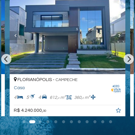
FLORIANÓPOLIS -
CAMPECHE
#089
Casa
4
5
4
612,
m²
360,
m²
0
0
R$ 4.240.000,
00