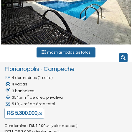
mostrar todas as fotos
Florianópolis
-
Campeche
4 dormitórios (1 suíte)
4 vagas
3 banheiros
354,
m² de área privativa
00
510,
m² de área total
00
R$ 5.300.000,
00
Condomínio: R$ 1.100,
(valor mensal)
00
IPTU
: R$ 3.000,
(valor anual)