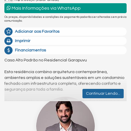
00
Mais Informações via WhatsApp
Os preços, disponibilidades e condições de pagamento poderão ser alterados sem prévia
comunicação.
Adicionar aos Favoritos
Imprimir
Financiamentos
Casa Alto Padrão no Residencial Garapuvu
Esta residência combina arquitetura contemporânea,
ambientes amplos e soluções sustentáveis em um condomínio
fechado com infraestrutura completa, oferecendo conforto e
segurança para toda a família.
Continuar Lendo...
Com um projeto que privilegia a integração dos espaços e a
iluminação natural, a casa conta com pé-direito elevado,
proporcionando maior amplitude e sofisticação aos ambientes
sociais.
A área íntima é composta por 4 dormitórios, sendo 1 suíte com