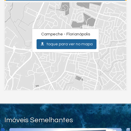
Chave do anúncio: pmEPq2o4k3oH1cG6
Campeche - Florianópolis
toque para ver no mapa
Imóveis Semelhantes