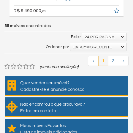
R$ 9.490.000,
00
35
imóveis encontrados
Exibir
24 POR PÁGINA
Ordenar por
DATA MAIS RECENTE
‹
1
2
›
(nenhuma avaliação)
Quer vender seu imóvel?
Cadastre-se e anuncie conosco
Não encontrou o que procurava?
Entre em contato
Meus imóveis Favoritos
Lista de imóveis adicionados