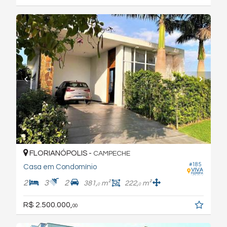
FLORIANÓPOLIS -
CAMPECHE
#185
Casa em Condomínio
2
3
2
381,
m²
222,
m²
0
0
R$ 2.500.000,
00