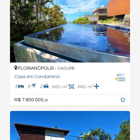
FLORIANÓPOLIS -
CACUPÉ
#297
Casa em Condomínio
3
5
2
542,
m²
340,
m²
0
0
R$ 7.800.000,
00