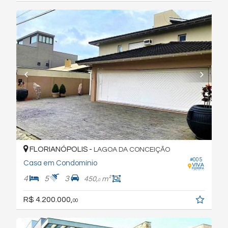
FLORIANÓPOLIS -
LAGOA DA CONCEIÇÃO
#005
Casa em Condomínio
4
5
3
450,
m²
0
R$ 4.200.000,
00