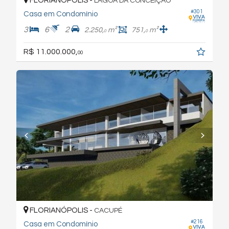
FLORIANÓPOLIS -
LAGOA DA CONCEIÇÃO
#301
Casa em Condomínio
3
6
2
2.250,
m²
751,
m²
0
0
R$ 11.000.000,
00
FLORIANÓPOLIS -
CACUPÉ
#216
Casa em Condomínio