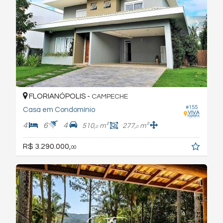
FLORIANÓPOLIS -
CAMPECHE
#155
Casa em Condomínio
4
6
4
510,
m²
277,
m²
0
0
R$ 3.290.000,
00