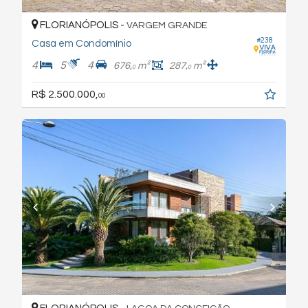
FLORIANÓPOLIS -
VARGEM GRANDE
#238
Casa em Condomínio
4
5
4
676,
m²
287,
m²
0
0
R$ 2.500.000,
00