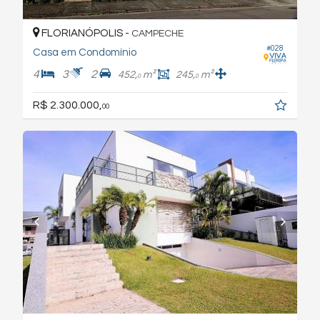
FLORIANÓPOLIS -
CAMPECHE
#028
Casa em Condomínio
4
3
2
452,
m²
245,
m²
0
0
R$ 2.300.000,
00