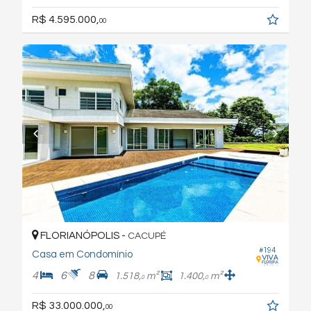
R$ 4.595.000,
00
FLORIANÓPOLIS -
CACUPÉ
#194
Casa em Condomínio
4
6
8
1.518,
m²
1.400,
m²
0
0
R$ 33.000.000,
00