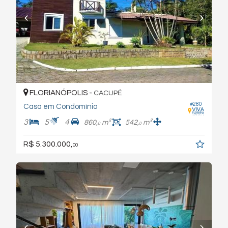
FLORIANÓPOLIS -
CACUPÉ
#280
Casa em Condomínio
3
5
4
860,
m²
542,
m²
0
0
R$ 5.300.000,
00