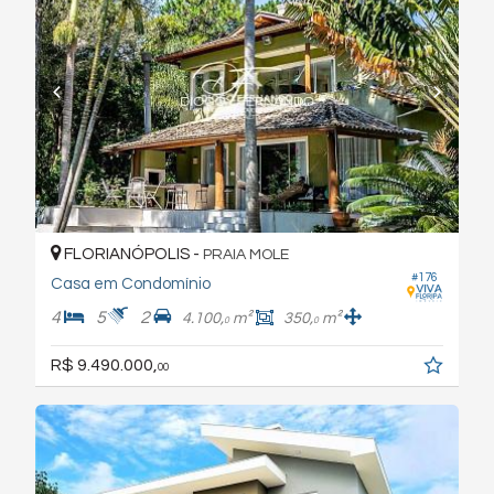
FLORIANÓPOLIS -
PRAIA MOLE
#176
Casa em Condomínio
4
5
2
4.100,
m²
350,
m²
0
0
R$ 9.490.000,
00