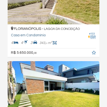
FLORIANÓPOLIS -
LAGOA DA CONCEIÇÃO
#103
Casa em Condomínio
4
4
3
343,
m²
0
R$ 5.650.000,
00