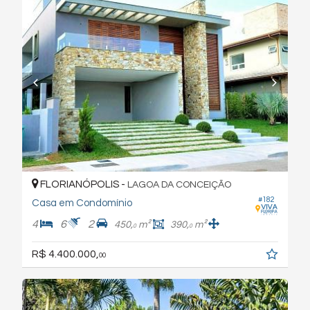
FLORIANÓPOLIS -
LAGOA DA CONCEIÇÃO
#182
Casa em Condomínio
4
6
2
450,
m²
390,
m²
0
0
R$ 4.400.000,
00