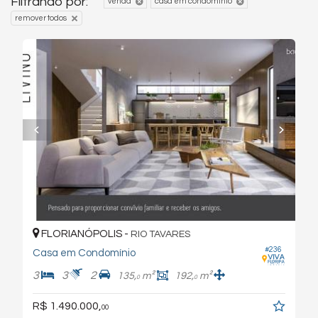
Filtrando por:
venda
casa em condomínio
remover todos
FLORIANÓPOLIS -
RIO TAVARES
#236
Casa em Condomínio
3
3
2
135,
m²
192,
m²
0
0
R$ 1.490.000,
00