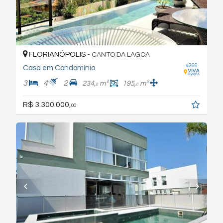
FLORIANÓPOLIS -
CANTO DA LAGOA
#266
Casa em Condomínio
3
4
2
234,
m²
195,
m²
0
0
R$ 3.300.000,
00