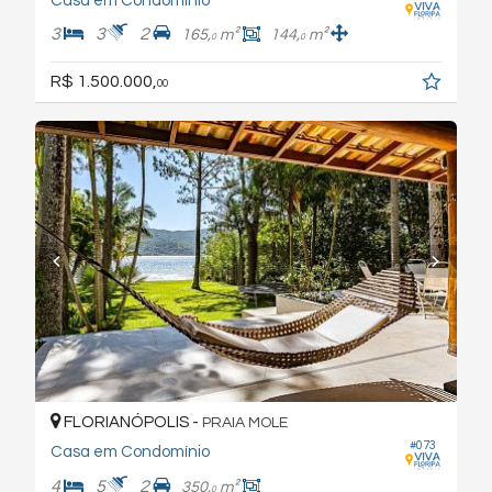
Casa em Condomínio
3
3
2
165,
m²
144,
m²
0
0
R$ 1.500.000,
00
FLORIANÓPOLIS -
PRAIA MOLE
#073
Casa em Condomínio
4
5
2
350,
m²
0