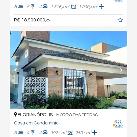
5
5
4
1.816,
m²
1.000,
m²
0
0
R$ 18.900.000,
00
FLORIANÓPOLIS -
MORRO DAS PEDRAS
#206
Casa em Condomínio
3
4
4
392,
m²
250,
m²
0
0