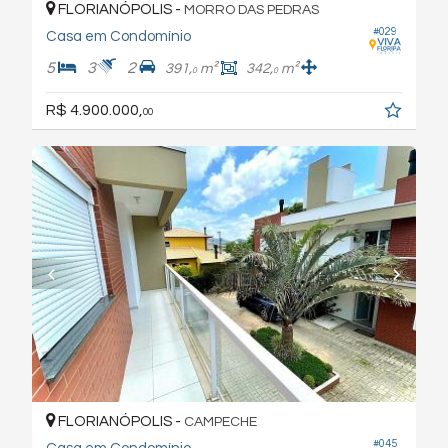
FLORIANÓPOLIS -
MORRO DAS PEDRAS
#029
Casa em Condomínio
5
3
2
391,
m²
342,
m²
0
0
R$ 4.900.000,
00
FLORIANÓPOLIS -
CAMPECHE
#045