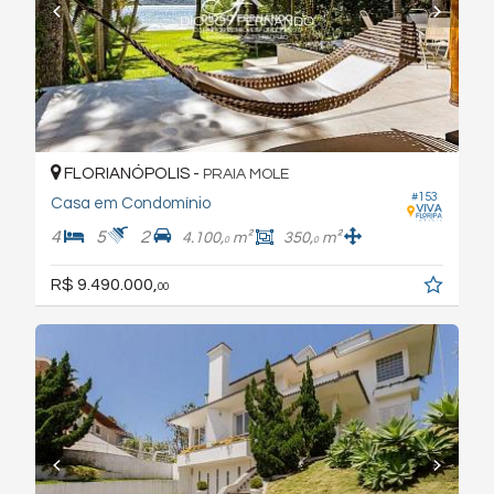
FLORIANÓPOLIS -
PRAIA MOLE
#153
Casa em Condomínio
4
5
2
4.100,
m²
350,
m²
0
0
R$ 9.490.000,
00