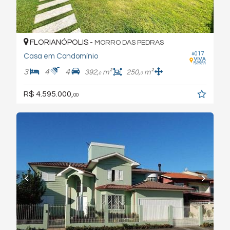
FLORIANÓPOLIS -
MORRO DAS PEDRAS
#017
Casa em Condomínio
3
4
4
392,
m²
250,
m²
0
0
R$ 4.595.000,
00