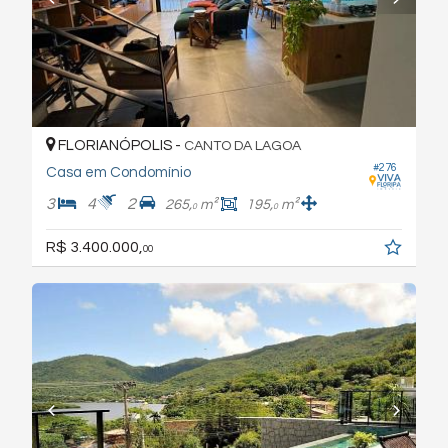
FLORIANÓPOLIS -
CANTO DA LAGOA
#276
Casa em Condomínio
3
4
2
265,
m²
195,
m²
0
0
R$ 3.400.000,
00