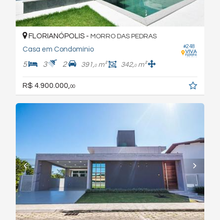
FLORIANÓPOLIS -
MORRO DAS PEDRAS
#248
Casa em Condomínio
5
3
2
391,
m²
342,
m²
0
0
R$ 4.900.000,
00