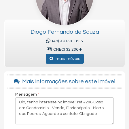
E possui sistema de monitoramento por câmeras, portaria 24
horas, cabeamento estruturado e subterrâneo de energia,
Playgroud, gramado, quadra de beachtennis e o principal:
ACESSO EXCLUSIVO E PRIVATIVO PARA A PRAIA.
Diogo Fernando de Souza
A casa possuí 250 metros quadrados de área construída,
3 SUÍTES: sendo duas suítes com 30m² no pavimento superior e
(48) 9.9150-1835
outra suíte com acessibilidade do piso inferior.
CRECI 32.236-F
Hall de entrada, lavabo, despensa, lavanderia, cozinha
integrada ao living e uma varanda gourmet com churrasqueira
mais imóveis
à carvão.
Hobby box e um quintal gramado e todo murado.
São duas vagas de garagem livres e cobertas.
Mais informações sobre este imóvel
A construção foi entregue recentemente, o padrão construtivo
é excelente e acabamentos de muita qualidade.
Mensagem
IMÓVEL COM ESCRITURA PÚBLICA. MATRICULA
INDIVIDUALIZADA. HABITE-SE, OU SEJA, É PASSÍVEL DE
FINANCIAMENTO BANCÁRIO.
Venha tomar um café comigo!