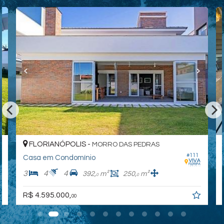
FLORIANÓPOLIS -
MORRO DAS PEDRAS
#111
Casa em Condomínio
3
4
4
392,
m²
250,
m²
0
0
R$ 4.595.000,
00