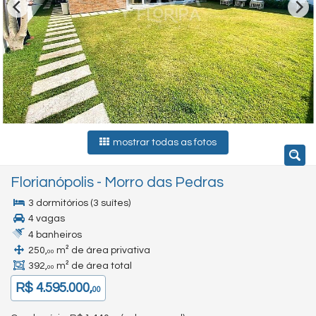
mostrar todas as fotos
Florianópolis
-
Morro das Pedras
3 dormitórios (3 suítes)
4 vagas
4 banheiros
250,
m² de área privativa
00
392,
m² de área total
00
R$ 4.595.000,
00