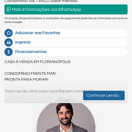
Condomínio: R$ 1.440,
(valor mensal)
00
Mais Informações via WhatsApp
Os preços, disponibilidades e condições de pagamento poderão ser alterados sem prévia
comunicação.
Adicionar aos Favoritos
Imprimir
Financiamentos
CASA À VENDA EM FLORIANÓPOLIS
CONDOMÍNIO FRENTE MAR.
PRONTA PARA MORAR!
Trata-se de uma casa nova Recém construída.
Continuar Lendo...
Em um dos melhores condomínio fechados da região, por
proporcionar segurança, bem estar e qualidade de vida aos
seus moradores.
O CONDOMÍNIO é pé na areia e de frente para o mar.