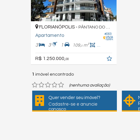
FLORIANÓPOLIS -
PÂNTANO DO SUL
#069
Apartamento
3
3
1
109,
m²
94,
m²
0
0
R$ 1.250.000,
00
1
imóvel encontrado
(nenhuma avaliação)
Quer vender seu imóvel?
Cadastre-se e anuncie
conosco