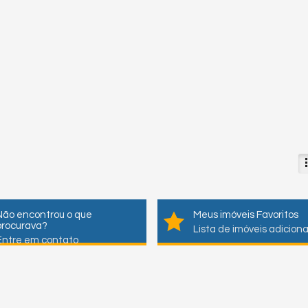
Não encontrou o que
Meus imóveis Favoritos
procurava?
Lista de imóveis adicion
Entre em contato