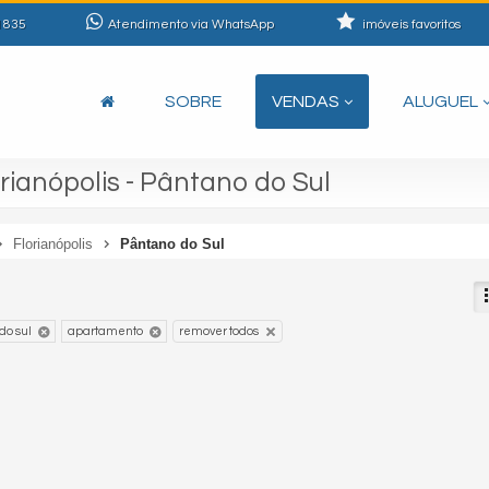
1835
Atendimento via WhatsApp
imóveis favoritos
SOBRE
VENDAS
ALUGUEL
ianópolis - Pântano do Sul
Florianópolis
Pântano do Sul
do sul
apartamento
remover todos