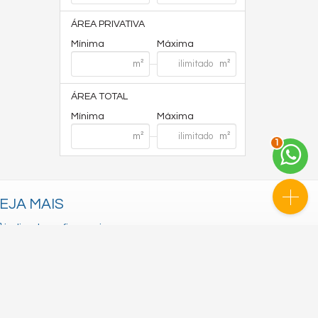
ÁREA PRIVATIVA
Mínima
Máxima
ÁREA TOTAL
Mínima
Máxima
1
EJA MAIS
indicadores financeiros
cadastre seu imóvel
imóveis favoritos
mapa de imóveis
Site para imobiliárias
: Castel Digital