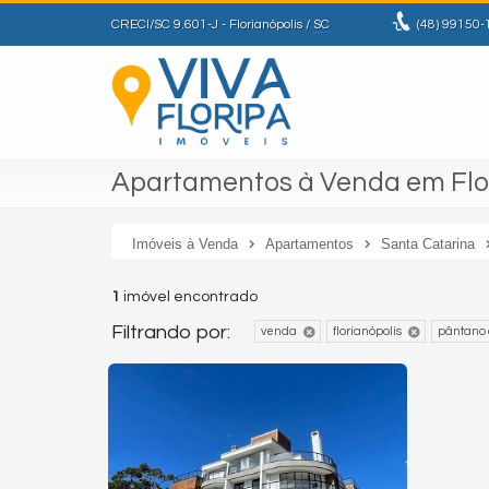
CRECI/SC 9.601-J
- Florianópolis /
SC
(48)
99150-
Apartamentos à Venda em Flor
Imóveis à Venda
Apartamentos
Santa Catarina
1
imóvel encontrado
Filtrando por:
venda
florianópolis
pântano 