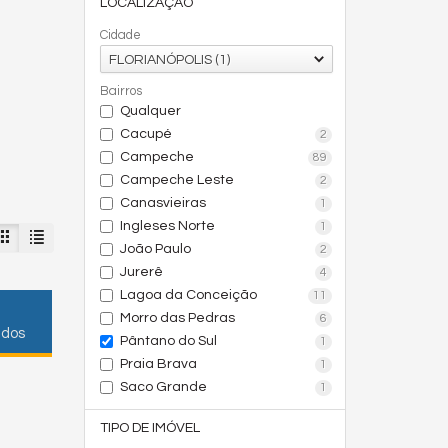
LOCALIZAÇÃO
Cidade
FLORIANÓPOLIS (1)
Bairros
Qualquer
Cacupé
2
Campeche
89
Campeche Leste
2
Canasvieiras
1
Ingleses Norte
1
João Paulo
2
Jurerê
4
Lagoa da Conceição
11
Morro das Pedras
6
ados
Pântano do Sul
1
Praia Brava
1
Saco Grande
1
TIPO DE IMÓVEL