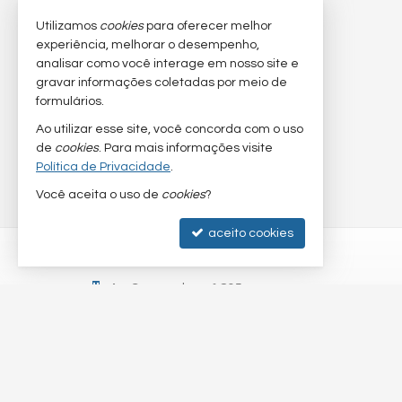
Utilizamos
cookies
para oferecer melhor
experiência, melhorar o desempenho,
analisar como você interage em nosso site e
gravar informações coletadas por meio de
formulários.
Ao utilizar esse site, você concorda com o uso
de
cookies
. Para mais informações visite
Política de Privacidade
.
Você aceita o uso de
cookies
?
aceito cookies
VIVA FLORIPA IMÓVEIS
Av. Campeche, nº 805
Campeche - 88063-300
Florianópolis /
SC
mapa google
© 2026
Viva Floripa Imóveis -
CRECI/SC 9.601-J
— Todos os dire