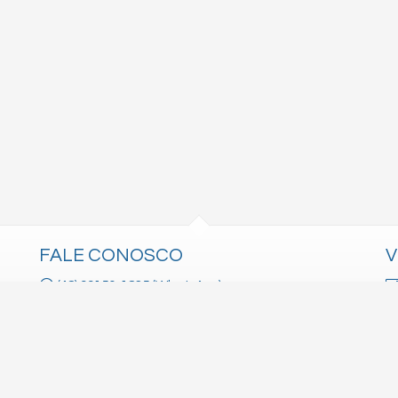
FALE CONOSCO
V
(48) 99150-1835 (WhatsApp)
diogodfs@gmail.com
trabalhe conosco
receba nosso newsletter
itos reservados.
Política de Privacidade