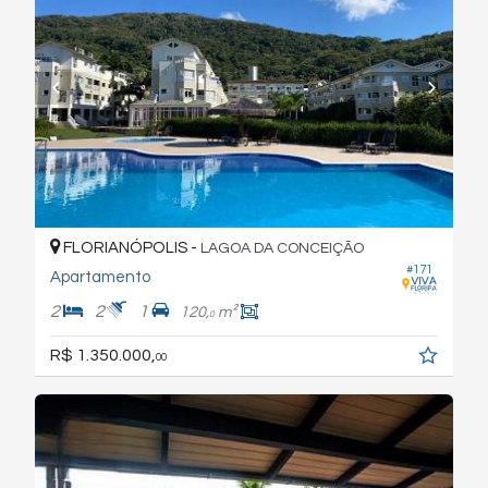
FLORIANÓPOLIS -
LAGOA DA CONCEIÇÃO
#171
Apartamento
2
2
1
120,
m²
0
R$ 1.350.000,
00