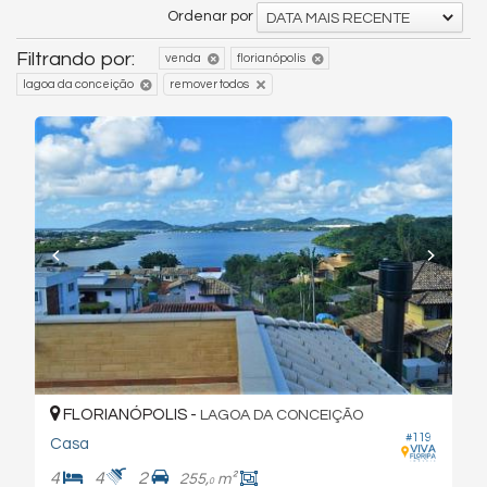
Ordenar por
DATA MAIS RECENTE
Filtrando por:
venda
florianópolis
lagoa da conceição
remover todos
FLORIANÓPOLIS -
LAGOA DA CONCEIÇÃO
#119
Casa
4
4
2
255,
m²
0