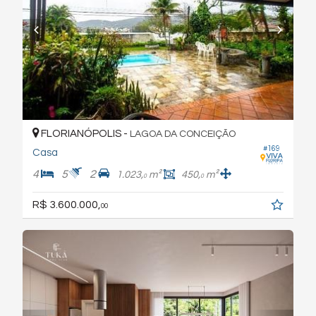
FLORIANÓPOLIS -
LAGOA DA CONCEIÇÃO
#169
Casa
4
5
2
1.023,
m²
450,
m²
0
0
R$ 3.600.000,
00