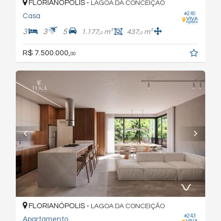
FLORIANÓPOLIS -
LAGOA DA CONCEIÇÃO
#249
Casa
3
3
5
1.177,
m²
437,
m²
0
0
R$ 7.500.000,
00
FLORIANÓPOLIS -
LAGOA DA CONCEIÇÃO
#243
Apartamento