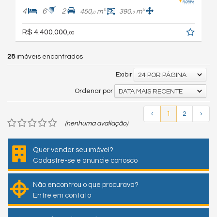
4
6
2
450,
m²
390,
m²
0
0
R$ 4.400.000,
00
28
imóveis encontrados
Exibir
24 POR PÁGINA
Ordenar por
DATA MAIS RECENTE
‹
1
2
›
(nenhuma avaliação)
Quer vender seu imóvel?
Cadastre-se e anuncie conosco
Não encontrou o que procurava?
Entre em contato