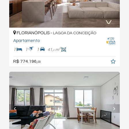
FLORIANÓPOLIS -
LAGOA DA CONCEIÇÃO
#139
Apartamento
1
1
1
41,
m²
0
R$ 774.196,
00