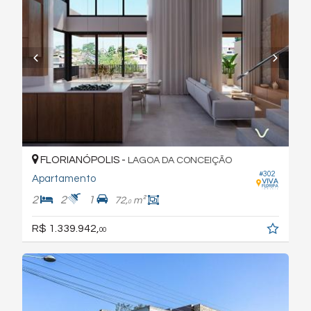
FLORIANÓPOLIS -
LAGOA DA CONCEIÇÃO
#302
Apartamento
2
2
1
72,
m²
0
R$ 1.339.942,
00