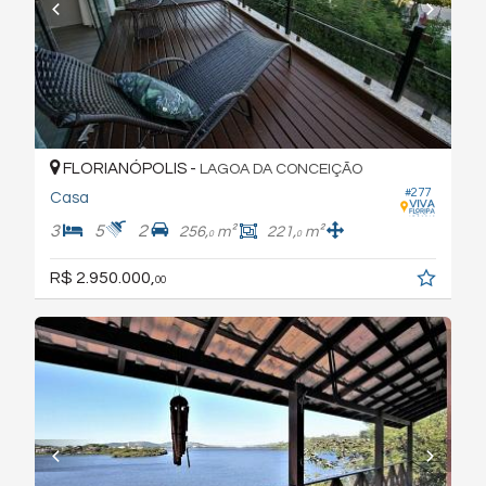
FLORIANÓPOLIS -
LAGOA DA CONCEIÇÃO
#277
Casa
3
5
2
256,
m²
221,
m²
0
0
R$ 2.950.000,
00