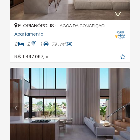
FLORIANÓPOLIS -
LAGOA DA CONCEIÇÃO
#260
Apartamento
2
2
1
79,
m²
0
R$ 1.497.067,
00