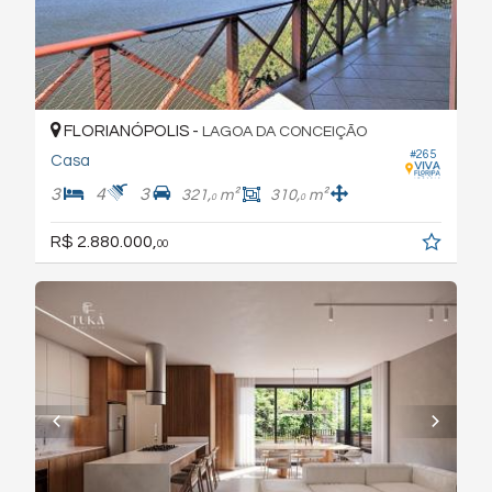
FLORIANÓPOLIS -
LAGOA DA CONCEIÇÃO
#265
Casa
3
4
3
321,
m²
310,
m²
0
0
R$ 2.880.000,
00