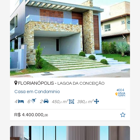
FLORIANÓPOLIS -
LAGOA DA CONCEIÇÃO
#004
Casa em Condomínio
4
6
2
450,
m²
390,
m²
0
0
R$ 4.400.000,
00