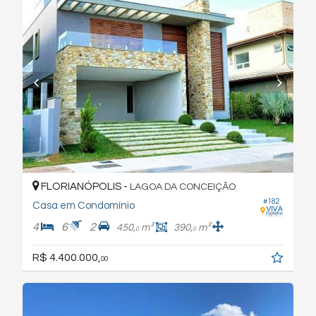
FLORIANÓPOLIS -
LAGOA DA CONCEIÇÃO
#182
Casa em Condomínio
4
6
2
450,
m²
390,
m²
0
0
R$ 4.400.000,
00