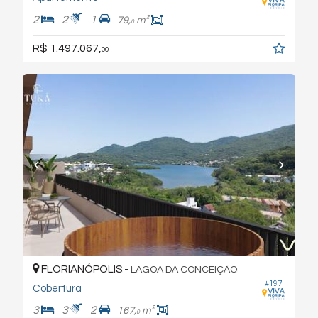
2
2
1
79,
m²
0
R$ 1.497.067,
00
FLORIANÓPOLIS -
LAGOA DA CONCEIÇÃO
#197
Cobertura
3
3
2
167,
m²
0