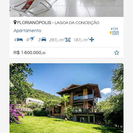
FLORIANÓPOLIS -
LAGOA DA CONCEIÇÃO
#134
Apartamento
4
4
3
297,
m²
187,
m²
0
0
R$ 1.600.000,
00