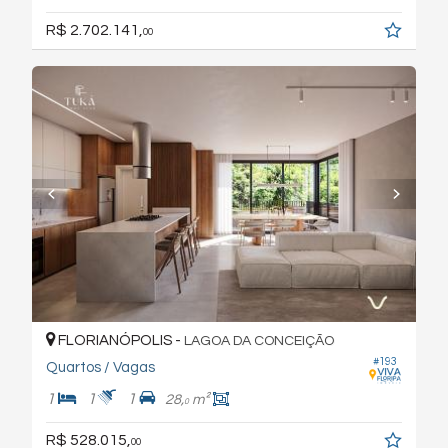
R$ 2.702.141,
00
FLORIANÓPOLIS -
LAGOA DA CONCEIÇÃO
#193
Quartos / Vagas
1
1
1
28,
m²
0
R$ 528.015,
00