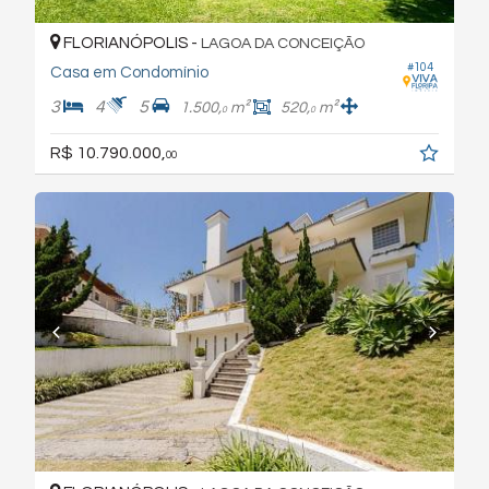
FLORIANÓPOLIS -
LAGOA DA CONCEIÇÃO
#104
Casa em Condomínio
3
4
5
1.500,
m²
520,
m²
0
0
R$ 10.790.000,
00