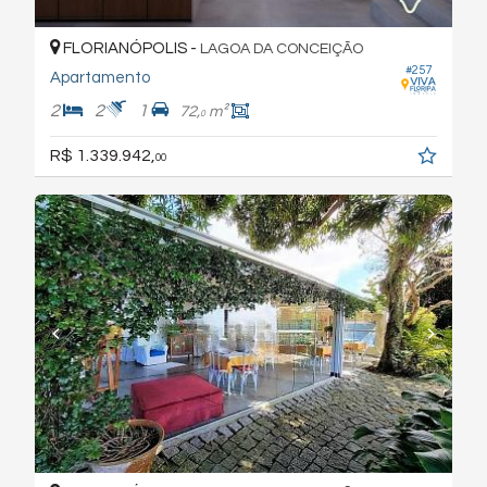
FLORIANÓPOLIS -
LAGOA DA CONCEIÇÃO
#257
Apartamento
2
2
1
72,
m²
0
R$ 1.339.942,
00