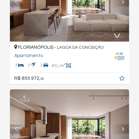
FLORIANÓPOLIS -
LAGOA DA CONCEIÇÃO
#140
Apartamento
1
1
1
47,
m²
0
R$ 855.972,
00