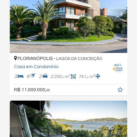
FLORIANÓPOLIS -
LAGOA DA CONCEIÇÃO
#301
Casa em Condomínio
3
6
2
2.250,
m²
751,
m²
0
0
R$ 11.000.000,
00