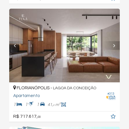
FLORIANÓPOLIS -
LAGOA DA CONCEIÇÃO
#313
Apartamento
1
1
1
41,
m²
0
R$ 717.617,
00