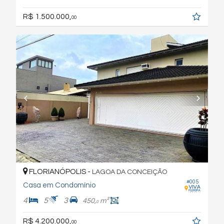
R$ 1.500.000,
00
FLORIANÓPOLIS -
LAGOA DA CONCEIÇÃO
#005
Casa em Condomínio
4
5
3
450,
m²
0
R$ 4.200.000,
00