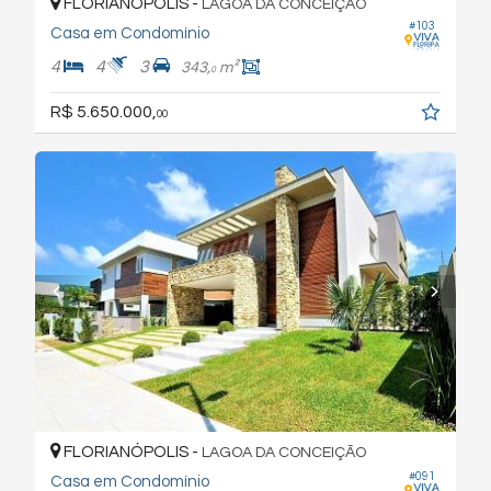
FLORIANÓPOLIS -
LAGOA DA CONCEIÇÃO
#103
Casa em Condomínio
4
4
3
343,
m²
0
R$ 5.650.000,
00
FLORIANÓPOLIS -
LAGOA DA CONCEIÇÃO
#091
Casa em Condomínio