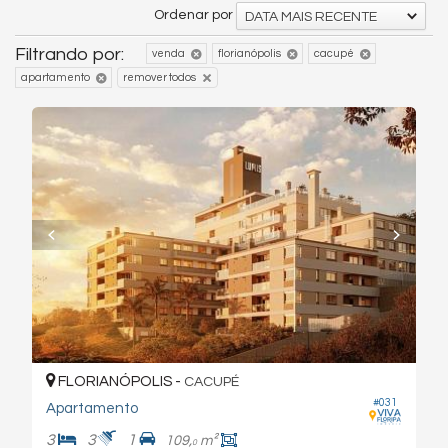
Ordenar por
DATA MAIS RECENTE
Filtrando por:
venda
florianópolis
cacupé
apartamento
remover todos
FLORIANÓPOLIS -
CACUPÉ
#031
Apartamento
3
3
1
109,
m²
0