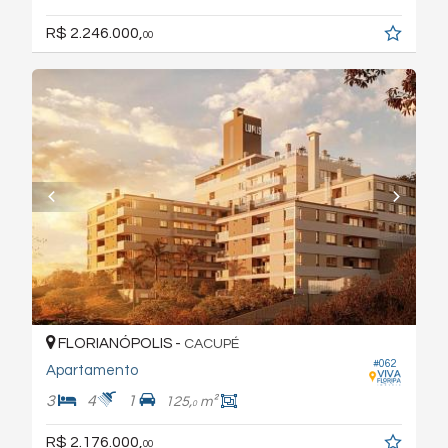
R$ 2.246.000,
00
FLORIANÓPOLIS -
CACUPÉ
#062
Apartamento
3
4
1
125,
m²
0
R$ 2.176.000,
00