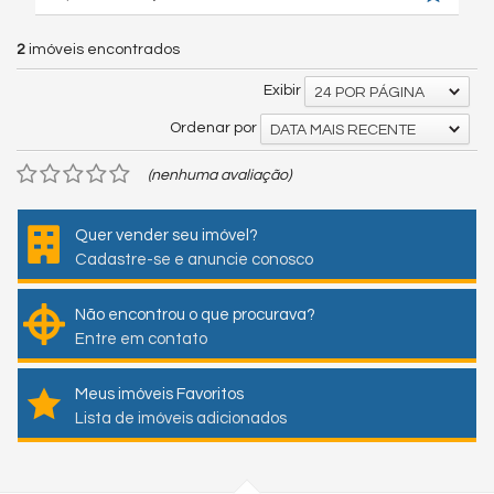
2
imóveis encontrados
Exibir
24 POR PÁGINA
Ordenar por
DATA MAIS RECENTE
(nenhuma avaliação)
Quer vender seu imóvel?
Cadastre-se e anuncie conosco
Não encontrou o que procurava?
Entre em contato
Meus imóveis Favoritos
Lista de imóveis adicionados