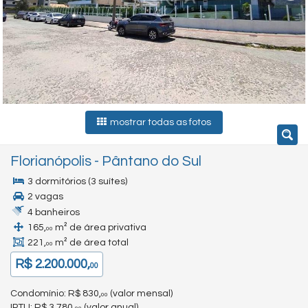
mostrar todas as fotos
Florianópolis
-
Pântano do Sul
3 dormitórios (3 suítes)
2 vagas
4 banheiros
165,
m² de área privativa
00
221,
m² de área total
00
R$ 2.200.000,
00
Condomínio: R$ 830,
(valor mensal)
00
IPTU
: R$ 3.780,
(valor anual)