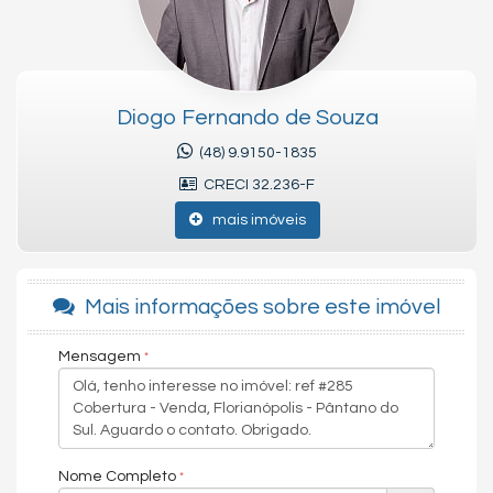
CRECI-SC 32.236
CNAI 37814 - Perito Avaliador
Diogo Fernando Imóveis - Aluguel, Compra e Vendas
Viva Floripa Imóveis - Aluguel, Compra e Vendas
Diogo Fernando de Souza
Férias Floripa Imóveis - Aluguel de Temporada
(48) 9.9150-1835
As informações estão sujeitas a alterações. Consulte o corretor
CRECI 32.236-F
responsável.
mais imóveis
Chave do anúncio: njwWTBaYgsUEIe4b
Mais informações sobre este imóvel
Mensagem
Nome Completo