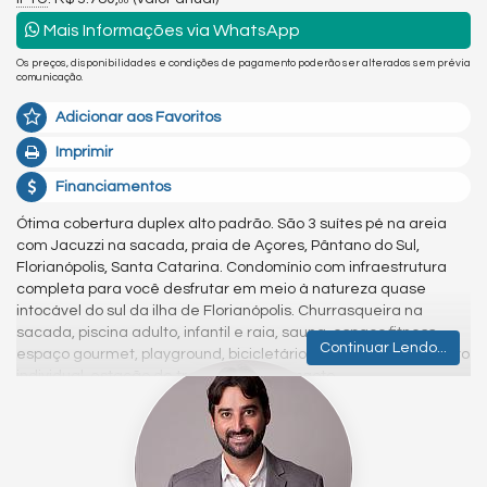
00
Mais Informações via WhatsApp
Os preços, disponibilidades e condições de pagamento poderão ser alterados sem prévia
comunicação.
Adicionar aos Favoritos
Imprimir
Financiamentos
Ótima cobertura duplex alto padrão. São 3 suítes pé na areia
com Jacuzzi na sacada, praia de Açores, Pântano do Sul,
Florianópolis, Santa Catarina. Condomínio com infraestrutura
completa para você desfrutar em meio à natureza quase
intocável do sul da ilha de Florianópolis. Churrasqueira na
sacada, piscina adulto, infantil e raia, sauna, espaço fitness,
Continuar Lendo...
espaço gourmet, playground, bicicletário, hobby box, hidrômetro
individual, estação de tratamento de esgoto.
Venha tomar um café comigo!
Atenciosamente,
Diogo Fernando de Souza