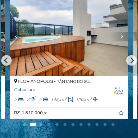
FLORIANÓPOLIS -
PÂNTANO DO SUL
#115
Cobertura
2
2
2
145,
m²
120,
m²
0
0
R$ 1.810.000,
00