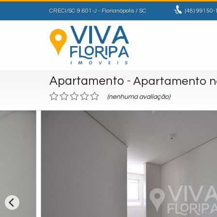
CRECI/SC 9.601-J
- Florianópolis /
SC
(48)
99150-
Apartamento
-
Apartamento n
(nenhuma avaliação)