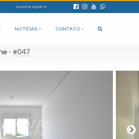
encontre rápido
NOTÍCIAS
CONTATO
-
#047
he