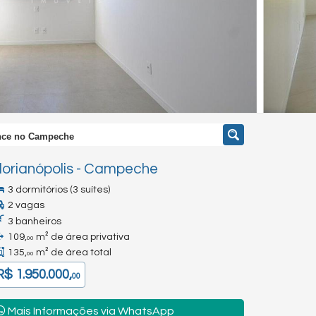
nce no Campeche
lorianópolis
-
Campeche
3 dormitórios (3 suítes)
2 vagas
3 banheiros
109,
m² de área privativa
00
135,
m² de área total
00
R$ 1.950.000,
00
Mais Informações via WhatsApp