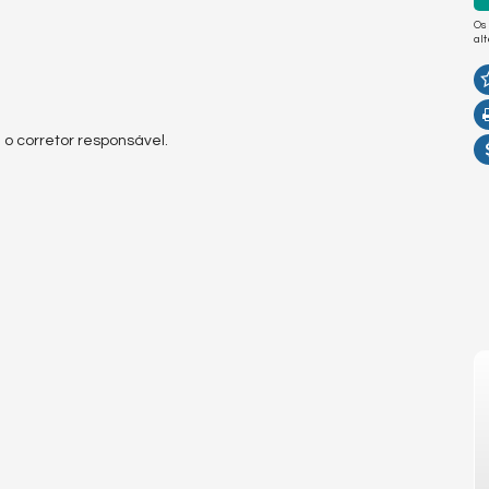
Os
al
 o corretor responsável.