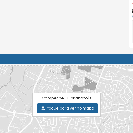
*
Campeche - Florianópolis
toque para ver no mapa