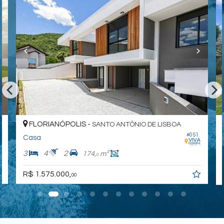
FLORIANÓPOLIS -
SANTO ANTÔNIO DE LISBOA
#051
Casa
3
4
2
174,
m²
0
R$ 1.575.000,
00