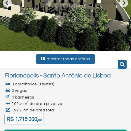
mostrar todas as fotos
Florianópolis
-
Santo Antônio de Lisboa
3 dormitórios (3 suítes)
2 vagas
4 banheiros
192,
m² de área privativa
00
192,
m² de área total
00
R$ 1.715.000,
00