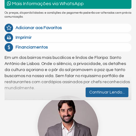
Mais Informações via WhatsApp
Os preços, disponibilidades e condições de pagamento poderão ser alterados sem prévia
comunicação.
Adicionar aos Favoritos
Imprimir
Financiamentos
Em um dos bairros mais bucólicos e lindos de Floripa: Santo
Antônio de Lisboa. Onde o silêncio, a privacidade, os detalhes
da cultura açoriana e o pôr do sol promovem a paz que tanto
buscamos na nossa vida. Sem falar no riquíssimo portfólio de
restaurantes com cardápios assinados por chefs reconhecidos
mundialmente.
Continuar Lendo...
Casa em construção, com acabamentos impecáveis e espaços
integrados e iluminados.
Com 3 suítes, 192,30m² de área privativa, possui no piso inferior
cozinha e sala de jantar integradas, lavabo e varanda, 02
vagas de garagem.