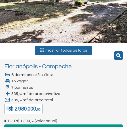
mostrar todas as fotos
Florianópolis
-
Campeche
6 dormitórios (3 suítes)
15 vagas
7 banheiros
535,
m² de área privativa
00
535,
m² de área total
00
R$ 2.980.000,
00
IPTU
: R$ 1.300,
(valor anual)
00