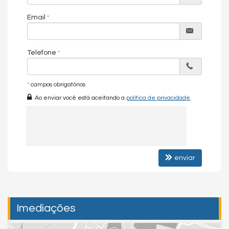
responsável.
Email
Chave do anúncio: h95EKCiwweg5WFhc
Telefone
*
campos obrigatórios
Ao enviar você está aceitando a
política de privacidade
.
enviar
Imediações