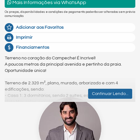
Mais Informações via WhatsApp
Os preços, disponibilidades e condições de pagamento poderão ser alterados sem prévia
comunicação.
Adicionar aos Favoritos
Imprimir
Financiamentos
Terreno no coração do Campeche! É Incrível!
A poucos metros da principal avenida e pertinho da praia.
Oportunidade única!
Terreno de 2.320 m², plano, murado, arborizado e com 4
edificações, sendo:
Continuar Lendo...
- Casa 1: 3 dormitórios, sendo 2 suítes, escritório, varanda com
Vista Mar, salas, cozinha prática, lavanderia e garagem.
- Casa 2: 2 dormitórios, cozinha e living integrados.
- Edícula 1: um espaço muito legal e amplo, com churrasqueira
e 1 dormitório suíte.
- Edícula 2: com estrutura para mais um pavimento, foi criada
para fabricação de pranchas de surfe, hoje desativada, mas a
infraestrutura permanece.