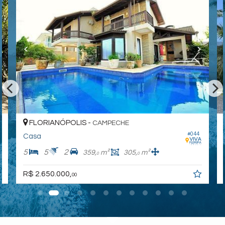
FLORIANÓPOLIS -
CAMPECHE
#044
Casa
5
5
2
359,
m²
305,
m²
0
0
R$ 2.650.000,
00