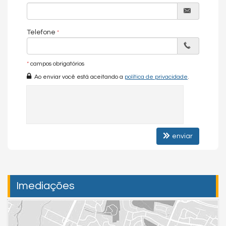
Viva Floripa Imóveis - Aluguel, Compra e Vendas
Férias Floripa Imóveis - Aluguel de Temporada
Telefone
As informações estão sujeitas a alterações. Consulte o corretor
responsável.
*
campos obrigatórios
Ao enviar você está aceitando a
política de privacidade
.
Chave do anúncio: R3d86X5rV3NoG8zS
enviar
Imediações