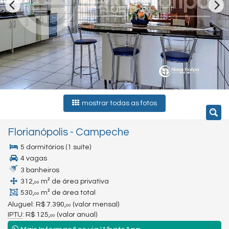
mostrar todas as fotos
Florianópolis
-
Campeche
5 dormitórios (1 suíte)
4 vagas
3 banheiros
312,
m² de área privativa
00
530,
m² de área total
00
Aluguel:
R$ 7.390,
(valor mensal)
00
IPTU
: R$ 125,
(valor anual)
00