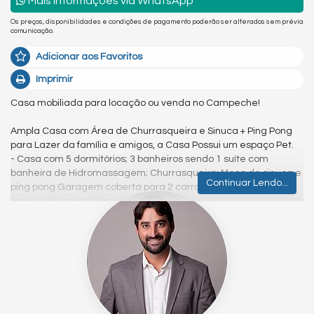
Mais Informações via WhatsApp
Os preços, disponibilidades e condições de pagamento poderão ser alterados sem prévia
comunicação.
Adicionar aos Favoritos
Imprimir
Casa mobiliada para locação ou venda no Campeche!
Ampla Casa com Área de Churrasqueira e Sinuca + Ping Pong
para Lazer da família e amigos, a Casa Possui um espaço Pet.
- Casa com 5 dormitórios; 3 banheiros sendo 1 suíte com
banheira de Hidromassagem; Churrasqueira; Mesa de sinuca e
Continuar Lendo...
ping pong Garagem coberta para 2 carros + estacionamento
para mais carros; Maquina de lavar.
- Localizado 1,5 km da praia do Campeche.
Próximo a mercado Hiper Bom, padaria, pizzaria, sushi,
restaurantes, bares, farmácia, posto de gasolina.
Próximo do posto de saúde.
400 metros do ponto de ônibus.
O BAIRRO
Excelente casa localizada no bairro do Campeche, local