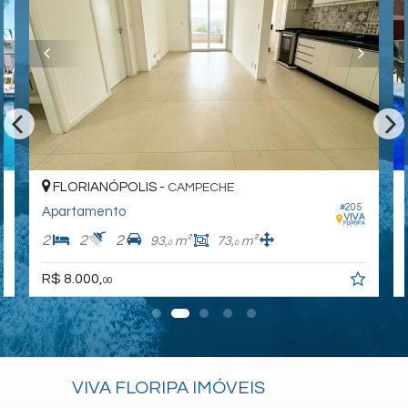
FLORIANÓPOLIS -
CAMPECHE
#205
Apartamento
2
2
2
93,
m²
73,
m²
0
0
R$ 8.000,
00
VIVA FLORIPA IMÓVEIS