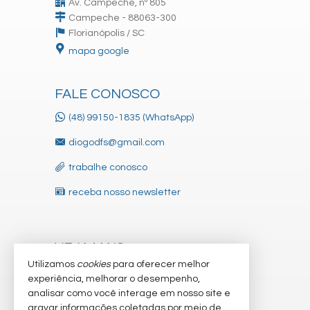
Av. Campeche, nº 805
Campeche - 88063-300
Florianópolis /
SC
mapa google
FALE CONOSCO
(48) 99150-1835 (WhatsApp)
diogodfs@gmail.com
trabalhe conosco
receba nosso newsletter
VEJA MAIS
Utilizamos
cookies
para oferecer melhor
indicadores financeiros
experiência, melhorar o desempenho,
analisar como você interage em nosso site e
cadastre seu imóvel
gravar informações coletadas por meio de