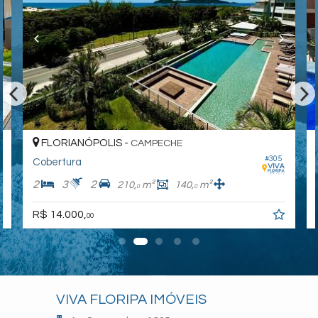
FLORIANÓPOLIS -
CAMPECHE
#305
Cobertura
2
3
2
210,
m²
140,
m²
0
0
R$ 14.000,
00
VIVA FLORIPA IMÓVEIS