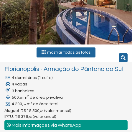
mostrar todas as fotos
Florianópolis
-
Armação do Pântano do Sul
4 dormitórios (1 suíte)
4 vagas
3 banheiros
500,
m² de área privativa
00
4.200,
m² de área total
00
Aluguel:
R$ 15.500,
(valor mensal)
00
IPTU
: R$ 376,
(valor anual)
00
Mais Informações via WhatsApp