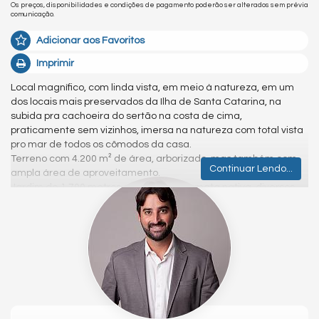
Os preços, disponibilidades e condições de pagamento poderão ser alterados sem prévia
comunicação.
Adicionar aos Favoritos
Imprimir
Local magnífico, com linda vista, em meio à natureza, em um
dos locais mais preservados da Ilha de Santa Catarina, na
subida pra cachoeira do sertão na costa de cima,
praticamente sem vizinhos, imersa na natureza com total vista
pro mar de todos os cômodos da casa.
Terreno com 4.200 m² de área, arborizado, mas também com
Continuar Lendo...
ampla área de aproveitamento.
Jardim de 1.700 metros e restante app mata nativa, diversos
pássaros, árvores frutíferas.
Com 4 dormitórios, sendo uma suíte master com jacuzzi,
mezanino, casa toda em madeira angelim, pisos portobello e
Portinari, piscina e piso deck todo Portinari.
Sinta-se a vontade para entrar em contato e saber mais.
Venha tomar um café comigo!
Atenciosamente,