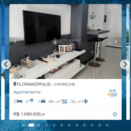
FLORIANÓPOLIS -
CAMPECHE
#246
Apartamento
2
2
1
98,
m²
76,
m²
0
0
R$ 1.090.000,
00