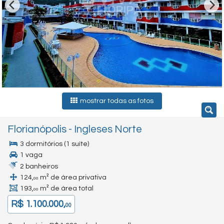
mostrar todas as fotos
Florianópolis
-
Ingleses Norte
3 dormitórios (1 suíte)
1 vaga
2 banheiros
124,
m² de área privativa
00
193,
m² de área total
00
R$ 1.100.000,
00