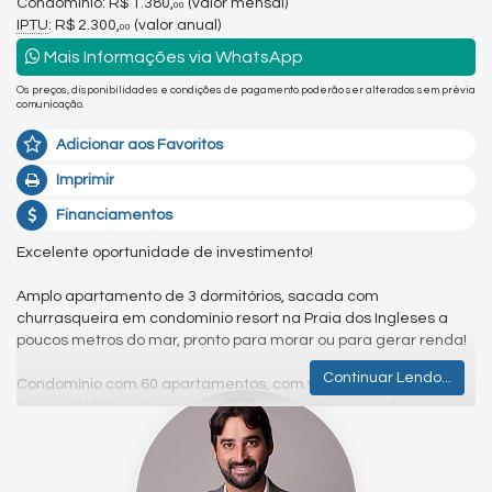
Condomínio: R$ 1.380,
(valor mensal)
00
IPTU
: R$ 2.300,
(valor anual)
00
Mais Informações via WhatsApp
Os preços, disponibilidades e condições de pagamento poderão ser alterados sem prévia
comunicação.
Adicionar aos Favoritos
Imprimir
Financiamentos
Excelente oportunidade de investimento!
Amplo apartamento de 3 dormitórios, sacada com
churrasqueira em condomínio resort na Praia dos Ingleses a
poucos metros do mar, pronto para morar ou para gerar renda!
Continuar Lendo...
Condomínio com 60 apartamentos, com vista lateral para o
mar, estilo flat com serviços de hotelaria assegurando a
praticidade que você precisa.
Área de lazer composta por: