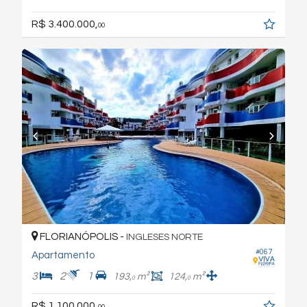
R$ 3.400.000,
00
FLORIANÓPOLIS -
INGLESES NORTE
#067
Apartamento
3
2
1
193,
m²
124,
m²
0
0
R$ 1.100.000,