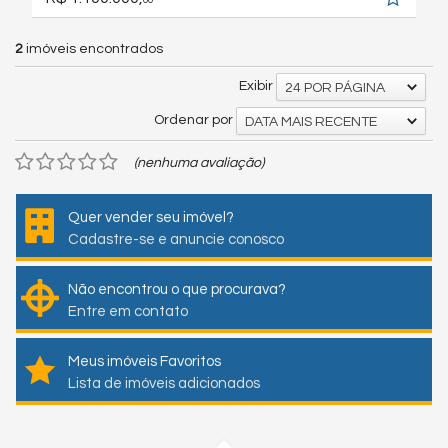
00
2
imóveis encontrados
Exibir
24 POR PÁGINA
Ordenar por
DATA MAIS RECENTE
(nenhuma avaliação)
Quer vender seu imóvel?
Cadastre-se e anuncie conosco
Não encontrou o que procurava?
Entre em contato
Meus imóveis Favoritos
Lista de imóveis adicionados