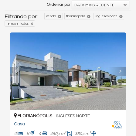
Ordenar por
DATA MAIS RECENTE
Filtrando por:
venda
florianópolis
ingleses norte
remover todos
FLORIANÓPOLIS -
INGLESES NORTE
#003
Casa
4
6
4
450,
m²
360,
m²
0
0