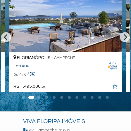
FLORIANÓPOLIS -
CAMPECHE
#007
Terreno
367,
m²
0
R$ 1.495.000,
00
VIVA FLORIPA IMÓVEIS
Av. Campeche, nº 805