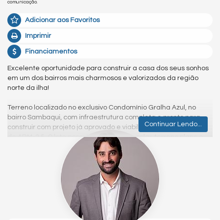
comunicação.
Adicionar aos Favoritos
Imprimir
Financiamentos
Excelente oportunidade para construir a casa dos seus sonhos
em um dos bairros mais charmosos e valorizados da região
norte da ilha!
Terreno localizado no exclusivo Condomínio Gralha Azul, no
bairro Sambaqui, com infraestrutura completa e pronto para
Continuar Lendo...
construir com projeto já aprovado e viabilidade de construção
de ARM-2.5. O lote possui ótima posição solar, terreno plano e
fácil acesso dentro do condomínio.
Destaques:
Condomínio fechado com segurança e portaria 24h
Ruas pavimentadas e arborizadas
Rede elétrica e hidráulica subterrâneas
Espaço comum com área verde preservada
Local tranquilo, com natureza exuberante ao redor