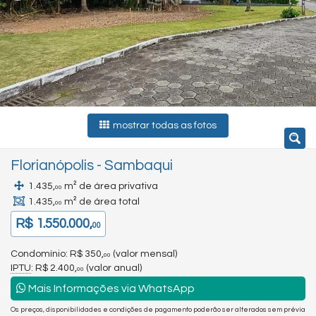
mostrar todas as fotos
Florianópolis
-
Sambaqui
1.435,
m² de área privativa
00
1.435,
m² de área total
00
R$ 1.550.000,
00
Condomínio: R$ 350,
(valor mensal)
00
IPTU
: R$ 2.400,
(valor anual)
00
Mais Informações via WhatsApp
Os preços, disponibilidades e condições de pagamento poderão ser alterados sem prévia