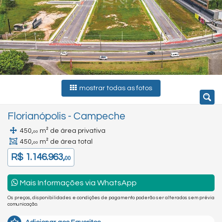
mostrar todas as fotos
Florianópolis
-
Campeche
450,
m² de área privativa
00
450,
m² de área total
00
R$ 1.146.963,
00
Mais Informações via WhatsApp
Os preços, disponibilidades e condições de pagamento poderão ser alterados sem prévia
comunicação.