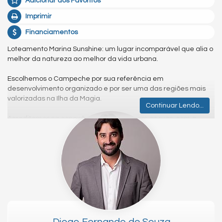
Adicionar aos Favoritos
Imprimir
Financiamentos
Loteamento Marina Sunshine: um lugar incomparável que alia o
melhor da natureza ao melhor da vida urbana.
Escolhemos o Campeche por sua referência em
desenvolvimento organizado e por ser uma das regiões mais
valorizadas na Ilha da Magia.
Continuar Lendo...
Acreditamos na conexão das pessoas com as ruas, com a
natureza e umas com as outras. Estamos dando vida a um
movimento visionário para o sul da ilha, contribuindo para o
desenvolvimento das cidades com um olhar mais humano e um
convite ao prazer de conviver.
O loteamento possui terrenos destinados ao desenvolvimento
planejado, respeitando os princípios do novo urbanismo. O
zoneamento integra lotes unifamiliares, multifamiliares,
residenciais, comerciais e de serviços, com edificações de 2 a
3 pavimentos.
Diogo Fernando de Souza