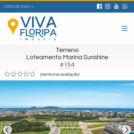
CRECI/SC 9.601-J
Terreno
Loteamento Marina Sunshine
#154
(nenhuma avaliação)