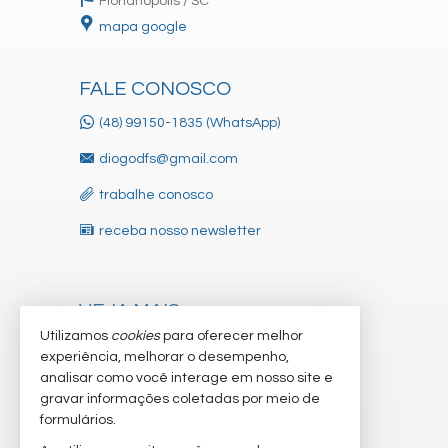
Florianópolis /
SC
mapa google
FALE CONOSCO
(48) 99150-1835 (WhatsApp)
diogodfs@gmail.com
trabalhe conosco
receba nosso newsletter
VEJA MAIS
Utilizamos
cookies
para oferecer melhor
indicadores financeiros
experiência, melhorar o desempenho,
analisar como você interage em nosso site e
cadastre seu imóvel
gravar informações coletadas por meio de
imóveis favoritos
formulários.