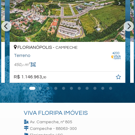
FLORIANÓPOLIS -
CAMPECHE
#200
Terreno
450,
m²
0
R$ 1.146.963,
00
VIVA FLORIPA IMÓVEIS
Av. Campeche, nº 805
Campeche - 88063-300