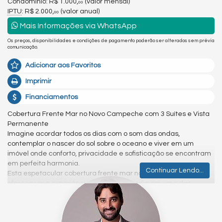
Condomínio: R$ 1.000,
(valor mensal)
00
IPTU
: R$ 2.000,
(valor anual)
00
Mais Informações via WhatsApp
Os preços, disponibilidades e condições de pagamento poderão ser alterados sem prévia
comunicação.
Adicionar aos Favoritos
Imprimir
Financiamentos
Cobertura Frente Mar no Novo Campeche com 3 Suítes e Vista
Permanente
Imagine acordar todos os dias com o som das ondas,
contemplar o nascer do sol sobre o oceano e viver em um
imóvel onde conforto, privacidade e sofisticação se encontram
em perfeita harmonia.
Continuar Lendo...
Esta espetacular cobertura frente mar no Novo Campeche
oferece uma experiência única de moradia em uma das
regiões mais valorizadas de Florianópolis. Com 210m²
privativos, o imóvel foi projetado para quem busca amplitude,
integração dos ambientes e uma conexão permanente com a