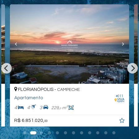
FLORIANÓPOLIS -
CAMPECHE
#011
Apartamento
4
4
3
229,
m²
0
R$ 6.851.020,
00