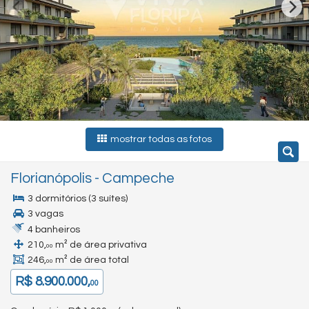
mostrar todas as fotos
Florianópolis
-
Campeche
3 dormitórios (3 suítes)
3 vagas
4 banheiros
210,
m² de área privativa
00
246,
m² de área total
00
R$ 8.900.000,
00