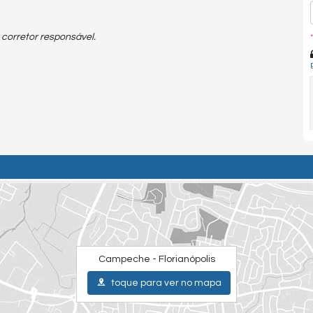
 corretor responsável.
*
Campeche - Florianópolis
toque para ver no mapa