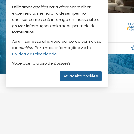
Utilizamos
cookies
para oferecer melhor
experiência, melhorar o desempenho,
FLORIANÓPOLIS -
CAMPECHE
analisar como você interage em nosso site e
#17
#195
gravar informações coletadas por meio de
Apartamento
formulários.
3
3
2
135,
m²
0
Ao utilizar esse site, você concorda com o uso
R$ 3.380.250,
de
cookies
. Para mais informações visite
00
Política de Privacidade
.
Você aceita o uso de
cookies
?
aceito cookies
© 2026
Viva Floripa Imóveis -
CRECI/SC 9.601-J
— Todos os dire