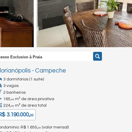
esso Exclusivo à Praia
lorianópolis
-
Campeche
3 dormitórios (1 suíte)
3 vagas
2 banheiros
165,
m² de área privativa
00
224,
m² de área total
00
R$ 3.190.000,
00
ndomínio: R$ 1.650,
(valor mensal)
00