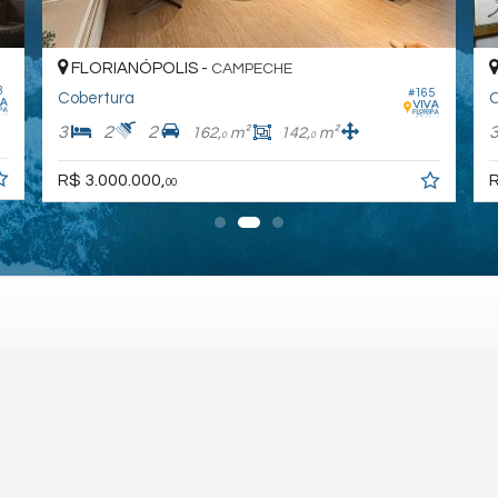
FLORIANÓPOLIS -
CAMPECHE
3
#165
Cobertura
C
3
2
2
162,
m²
142,
m²
0
0
R$ 3.000.000,
R
00
itos reservados.
Política de Privacidade