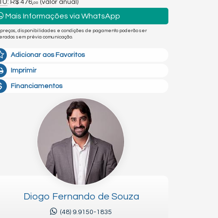
PTU
: R$ 476,
(valor anual)
00
Mais Informações via WhatsApp
 preços, disponibilidades e condições de pagamento poderão ser
terados sem prévia comunicação.
Adicionar aos Favoritos
Imprimir
Financiamentos
Diogo Fernando de Souza
(48) 9.9150-1835