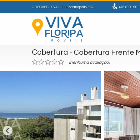
CRECI/SC 9.601-J
- Florianópolis /
SC
(48)
99150-
Cobertura
-
Cobertura Frente 
(nenhuma avaliação)