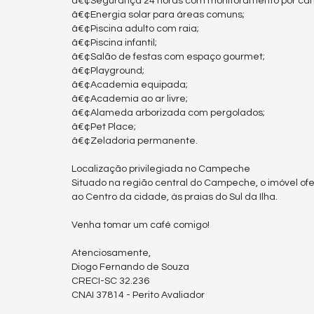
â€¢Segurança 24 horas com monitoramento por câ
â€¢Energia solar para áreas comuns;
â€¢Piscina adulto com raia;
â€¢Piscina infantil;
â€¢Salão de festas com espaço gourmet;
â€¢Playground;
â€¢Academia equipada;
â€¢Academia ao ar livre;
â€¢Alameda arborizada com pergolados;
â€¢Pet Place;
â€¢Zeladoria permanente.
Localização privilegiada no Campeche
Situado na região central do Campeche, o imóvel ofer
ao Centro da cidade, às praias do Sul da Ilha.
Venha tomar um café comigo!
Atenciosamente,
Diogo Fernando de Souza
CRECI-SC 32.236
CNAI 37814 - Perito Avaliador