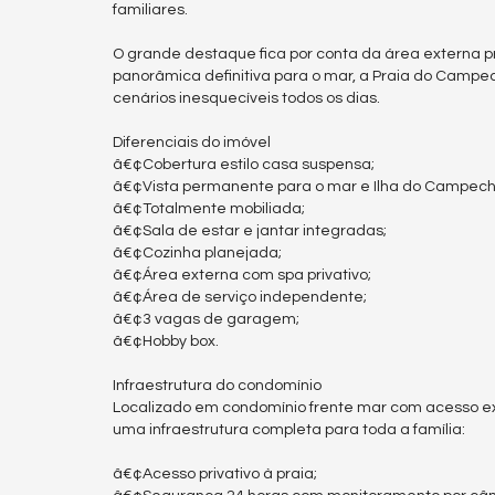
familiares.
O grande destaque fica por conta da área externa pr
panorâmica definitiva para o mar, a Praia do Camp
cenários inesquecíveis todos os dias.
Diferenciais do imóvel
â€¢Cobertura estilo casa suspensa;
â€¢Vista permanente para o mar e Ilha do Campech
â€¢Totalmente mobiliada;
â€¢Sala de estar e jantar integradas;
â€¢Cozinha planejada;
â€¢Área externa com spa privativo;
â€¢Área de serviço independente;
â€¢3 vagas de garagem;
â€¢Hobby box.
Infraestrutura do condomínio
Localizado em condomínio frente mar com acesso e
uma infraestrutura completa para toda a família:
â€¢Acesso privativo à praia;