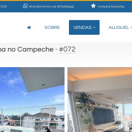
1835
Atendimento via WhatsApp
imóveis favoritos
SOBRE
VENDAS
ALUGUEL
-
#072
na no Campeche