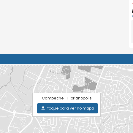
*
Campeche - Florianópolis
toque para ver no mapa