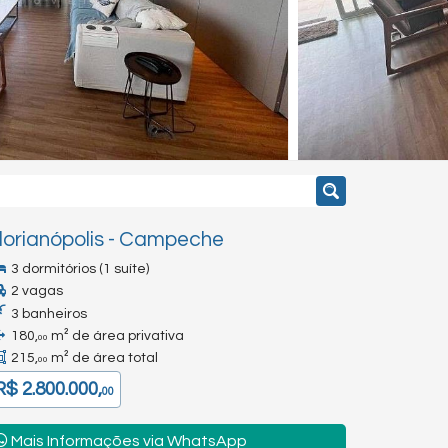
lorianópolis
-
Campeche
3 dormitórios (1 suíte)
2 vagas
3 banheiros
180,
m² de área privativa
00
215,
m² de área total
00
R$ 2.800.000,
00
Mais Informações via WhatsApp