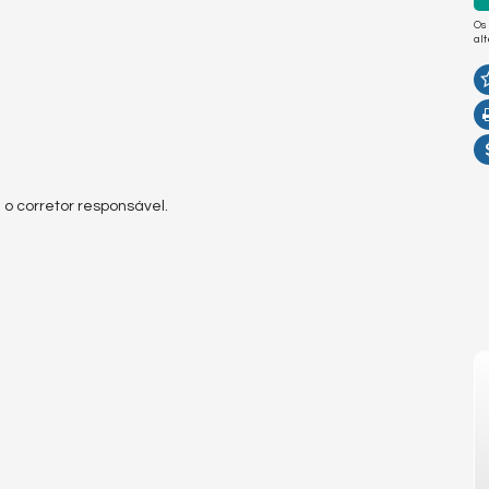
Os
al
 o corretor responsável.