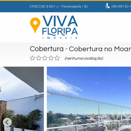
CRECI/SC 9.601-J
- Florianópolis /
SC
(48)
99150-
Cobertura
-
Cobertura no Moa
(nenhuma avaliação)