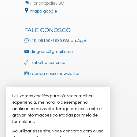
Florianópolis /
SC
mapa google
FALE CONOSCO
(48) 99150-1835 (WhatsApp)
diogodfs@gmail.com
trabalhe conosco
receba nosso newsletter
Utilizamos
cookies
para oferecer melhor
VEJA MAIS
experiência, melhorar o desempenho,
indicadores financeiros
analisar como você interage em nosso site e
gravar informações coletadas por meio de
cadastre seu imóvel
formulários.
imóveis favoritos
Ao utilizar esse site, você concorda com o uso