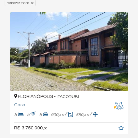
remover todos
FLORIANÓPOLIS -
ITACORUBI
#271
Casa
5
5
6
900,
m²
550,
m²
0
0
R$ 3.750.000,
00