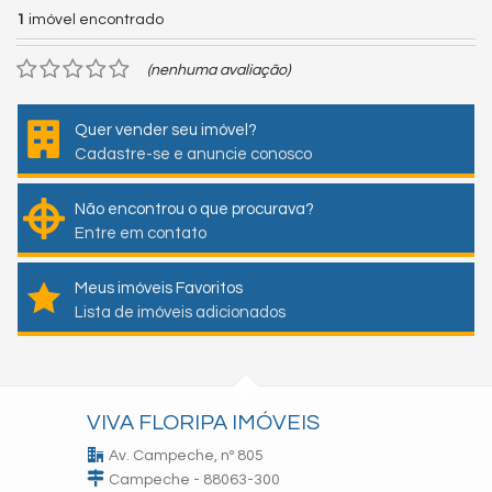
1
imóvel encontrado
(nenhuma avaliação)
Quer vender seu imóvel?
Cadastre-se e anuncie conosco
Não encontrou o que procurava?
Entre em contato
Meus imóveis Favoritos
Lista de imóveis adicionados
VIVA FLORIPA IMÓVEIS
Av. Campeche, nº 805
Campeche - 88063-300