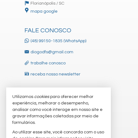
Florianópolis /
SC
mapa google
FALE CONOSCO
(48) 99150-1835 (WhatsApp)
diogodfs@gmail.com
trabalhe conosco
receba nosso newsletter
Utilizamos
cookies
para oferecer melhor
VEJA MAIS
experiência, melhorar o desempenho,
indicadores financeiros
analisar como você interage em nosso site e
gravar informações coletadas por meio de
cadastre seu imóvel
formulários.
imóveis favoritos
Ao utilizar esse site, você concorda com o uso