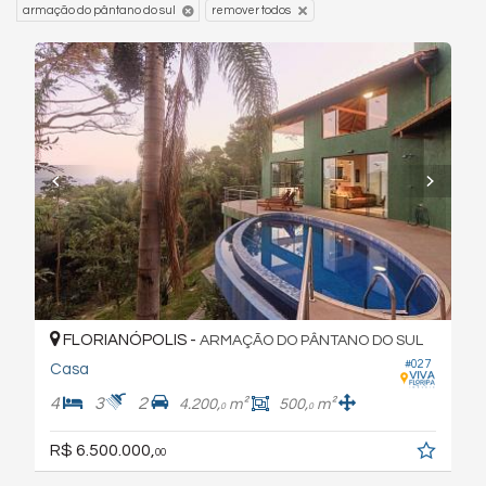
armação do pântano do sul
remover todos
FLORIANÓPOLIS -
ARMAÇÃO DO PÂNTANO DO SUL
#027
Casa
4
3
2
4.200,
m²
500,
m²
0
0
R$ 6.500.000,
00