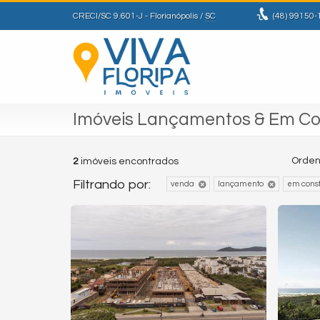
CRECI/SC 9.601-J
- Florianópolis /
SC
(48)
99150-
Imóveis Lançamentos & Em Co
Orden
2
imóveis encontrados
Filtrando por:
venda
lançamento
em cons