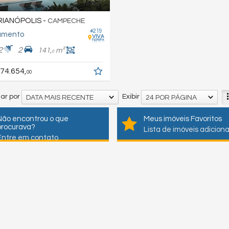
IANÓPOLIS -
CAMPECHE
#219
amento
2
2
141,
m²
0
74.654,
00
ar por
Exibir
DATA MAIS RECENTE
24 POR PÁGINA
Não encontrou o que
Meus imóveis Favoritos
procurava?
Lista de imóveis adicion
Entre em contato