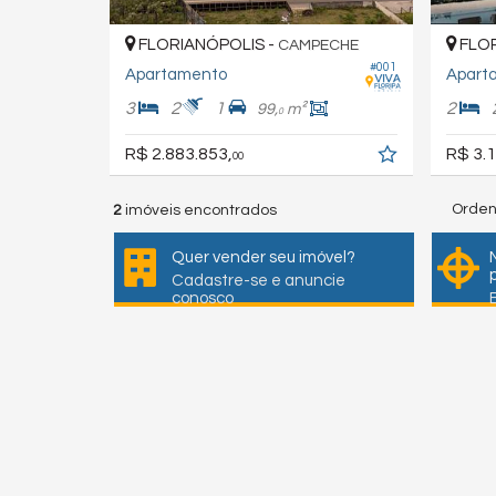
FLORIANÓPOLIS -
FLOR
CAMPECHE
#001
Apartamento
Apart
3
2
1
2
99,
m²
0
R$ 2.883.853,
R$ 3.1
00
Orden
2
imóveis encontrados
Quer vender seu imóvel?
Cadastre-se e anuncie
conosco