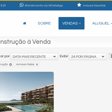
1835
Atendimento via WhatsApp
imóveis favoritos
SOBRE
VENDAS
ALUGUEL
nstrução à Venda
ar por
Exibir
DATA MAIS RECENTE
24 POR PÁGINA
trução
remover todos